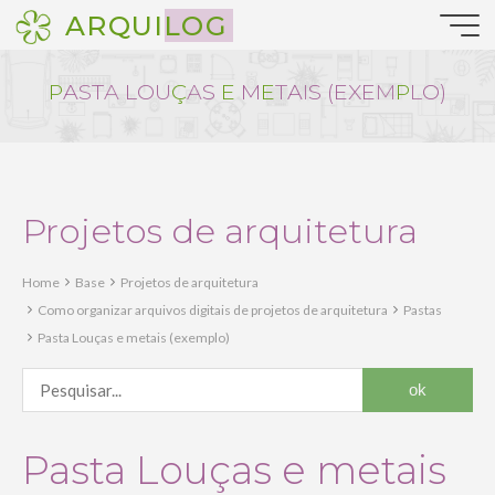
Pular
ARQUILOG
para
o
conteúdo
P
A
S
T
A
L
O
U
Ç
A
S
E
M
E
T
A
I
S
(
E
X
E
M
P
L
O
)
Projetos de arquitetura
Home
Base
Projetos de arquitetura
Como organizar arquivos digitais de projetos de arquitetura
Pastas
Pasta Louças e metais (exemplo)
Pasta Louças e metais