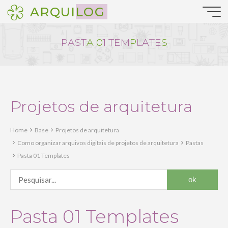
Pular
ARQUILOG
para
o
conteúdo
P
A
S
T
A
0
1
T
E
M
P
L
A
T
E
S
Projetos de arquitetura
Home
Base
Projetos de arquitetura
Como organizar arquivos digitais de projetos de arquitetura
Pastas
Pasta 01 Templates
Pasta 01 Templates