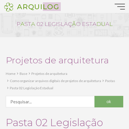
Pular
ARQUILOG
para
o
conteúdo
P
A
S
T
A
0
2
L
E
G
I
S
L
A
Ç
Ã
O
E
S
T
A
D
U
A
L
Projetos de arquitetura
Home
Base
Projetos de arquitetura
Como organizar arquivos digitais de projetos de arquitetura
Pastas
Pasta 02 Legislação Estadual
Pasta 02 Legislação