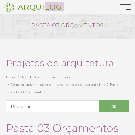
Pular
ARQUILOG
para
o
conteúdo
P
A
S
T
A
0
3
O
R
Ç
A
M
E
N
T
O
S
Projetos de arquitetura
Home
Base
Projetos de arquitetura
Como organizar arquivos digitais de projetos de arquitetura
Pastas
Pasta 03 Orçamentos
Pasta 03 Orçamentos