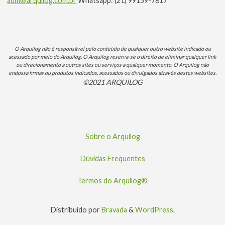
adm@arquilog.com.br
Whatsapp: (21) 99159-7817
O Arquilog não é responsável pelo conteúdo de qualquer outro website indicado ou
acessado por meio do Arquilog. O Arquilog reserva-se o direito de eliminar qualquer link
ou direcionamento a outros sites ou serviços a qualquer momento. O Arquilog não
endossa firmas ou produtos indicados, acessados ou divulgados através destes websites.
©2021 ARQUILOG
Sobre o Arquilog
Dúvidas Frequentes
Termos do Arquilog®
Distribuído por
Bravada
&
WordPress
.