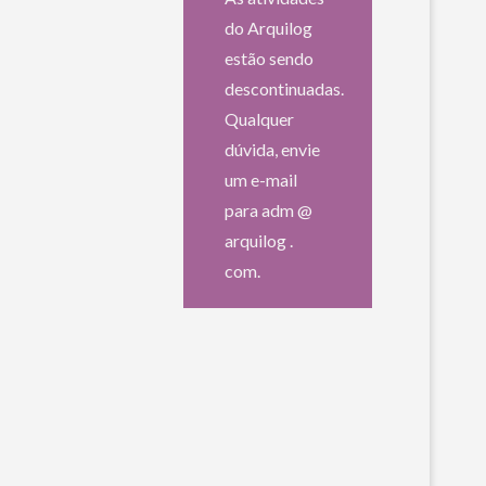
do Arquilog
estão sendo
descontinuadas.
Qualquer
dúvida, envie
um e-mail
para adm @
arquilog .
com.