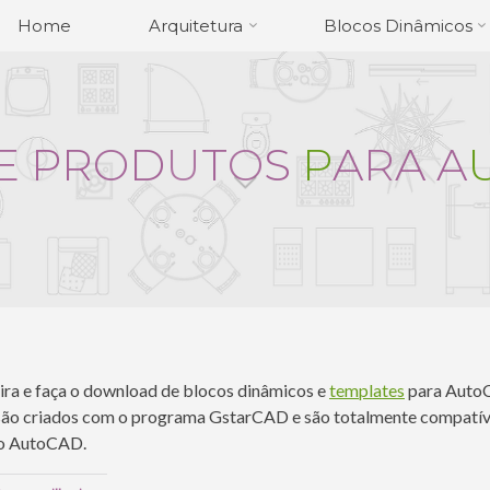
Home
Arquitetura
Blocos Dinâmicos
E
P
R
O
D
U
T
O
S
P
A
R
A
A
ra e faça o download de blocos dinâmicos e
templates
para Auto
são criados com o programa GstarCAD e são totalmente compatív
o AutoCAD.