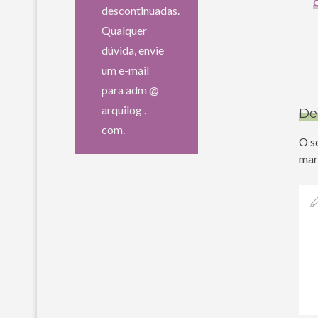
C
descontinuadas.
Qualquer
dúvida, envie
um e-mail
para adm @
arquilog .
De
com.
O s
mar