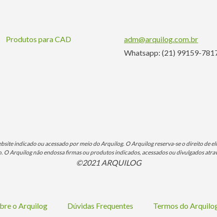
Produtos para CAD
adm@arquilog.com.br
Whatsapp: (21) 99159-781
ite indicado ou acessado por meio do Arquilog. O Arquilog reserva-se o direito de eli
O Arquilog não endossa firmas ou produtos indicados, acessados ou divulgados atrav
©2021 ARQUILOG
bre o Arquilog
Dúvidas Frequentes
Termos do Arquil