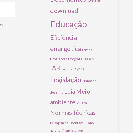
download
Educação
eu
Eficiência
energética
Fontes
tipográficas
Fotografia
Frases
IAB
Layers
Jardins
Legislação
Linhas de
Meio
Loja
desenho
ambiente
Música
Normas técnicas
Paisagismo sustentável
Plano
Plantas em
diretor