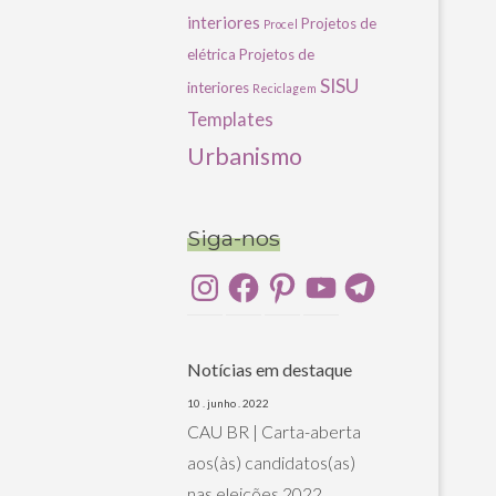
interiores
Projetos de
Procel
elétrica
Projetos de
SISU
interiores
Reciclagem
Templates
Urbanismo
Siga-nos
Instagram
Facebook
Pinterest
YouTube
Telegram
Notícias em destaque
10 . junho . 2022
CAU BR | Carta-aberta
aos(às) candidatos(as)
nas eleições 2022