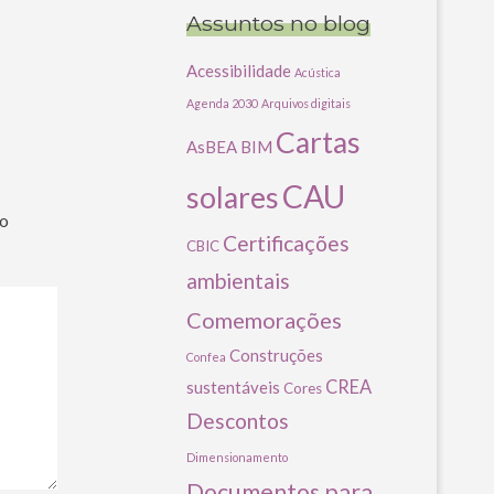
Assuntos no blog
Acessibilidade
Acústica
Agenda 2030
Arquivos digitais
Cartas
AsBEA
BIM
CAU
solares
ão
Certificações
CBIC
ambientais
Comemorações
Construções
Confea
CREA
sustentáveis
Cores
Descontos
Dimensionamento
Documentos para