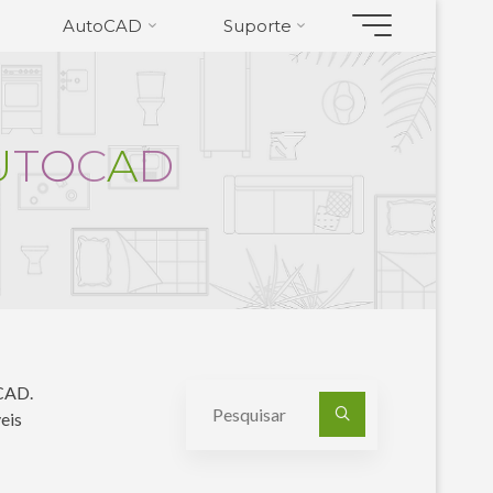
AutoCAD
Suporte
U
T
O
C
A
D
CAD.
Pesquisa
eis
por: