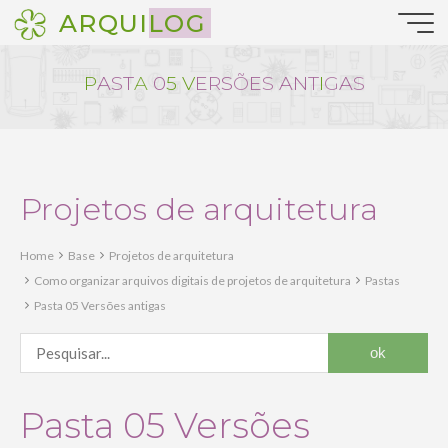
Pular
ARQUILOG
para
o
conteúdo
P
A
S
T
A
0
5
V
E
R
S
Õ
E
S
A
N
T
I
G
A
S
Projetos de arquitetura
Home
Base
Projetos de arquitetura
Como organizar arquivos digitais de projetos de arquitetura
Pastas
Pasta 05 Versões antigas
Pasta 05 Versões