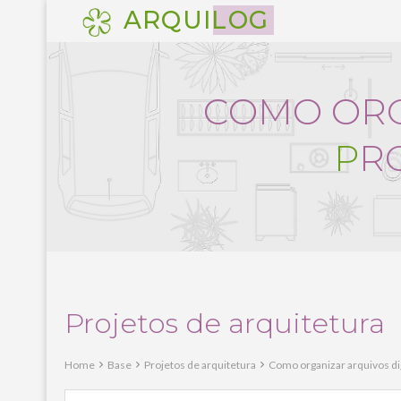
Pular
ARQUILOG
para
o
conteúdo
C
O
M
O
O
R
P
R
Projetos de arquitetura
Home
Base
Projetos de arquitetura
Como organizar arquivos dig