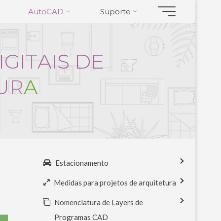
AutoCAD
Suporte
I
G
I
T
A
I
S
D
E
U
R
A
Estacionamento
Medidas para projetos de arquitetura
Nomenclatura de Layers de
Programas CAD