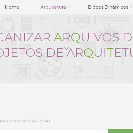
Home
Arquitetura
Blocos Dinâmicos
G
A
N
I
Z
A
R
A
R
Q
U
I
V
O
S
D
O
J
E
T
O
S
D
E
A
R
Q
U
I
T
E
T
itais de projetos de arquitetura