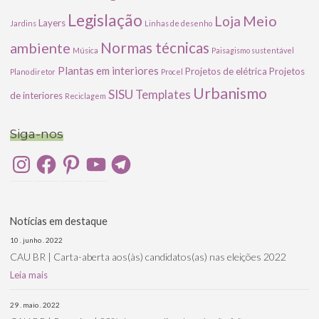
Legislação
Meio
Loja
Layers
Jardins
Linhas de desenho
ambiente
Normas técnicas
Música
Paisagismo sustentável
Plantas em interiores
Projetos de elétrica
Projetos
Plano diretor
Procel
Urbanismo
SISU
Templates
de interiores
Reciclagem
Siga-nos
Instagram
Facebook
Pinterest
YouTube
Telegram
Notícias em destaque
10 . junho . 2022
CAU BR | Carta-aberta aos(às) candidatos(as) nas eleições 2022
Leia mais
29 . maio . 2022