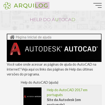
Pular
ARQUILOG
para
o
conteúdo
H
E
L
P
D
O
A
U
T
O
C
A
D
Você sabe onde acessar as páginas de ajuda do AutoCAD na
internet? Veja aqui os links das páginas de Help das últimas
versões do programa.
Help do AutoCAD (ajuda)
Help do AutoCAD 2017 em
português
Site da Autodesk (em
português)