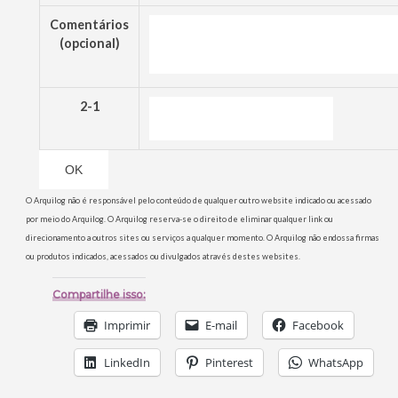
Comentários
(opcional)
2-1
O Arquilog não é responsável pelo conteúdo de qualquer outro website indicado ou acessado
por meio do Arquilog. O Arquilog reserva-se o direito de eliminar qualquer link ou
direcionamento a outros sites ou serviços a qualquer momento. O Arquilog não endossa firmas
ou produtos indicados, acessados ou divulgados através destes websites.
Compartilhe isso:
Imprimir
E-mail
Facebook
LinkedIn
Pinterest
WhatsApp