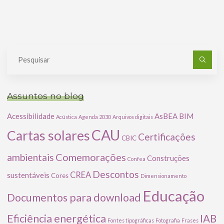
Pe
po
Assuntos no blog
Acessibilidade
AsBEA
BIM
Acústica
Agenda 2030
Arquivos digitais
CAU
Cartas solares
Certificações
CBIC
Comemorações
ambientais
Construções
Confea
Descontos
CREA
sustentáveis
Cores
Dimensionamento
Educação
Documentos para download
Eficiência energética
IAB
Fontes tipográficas
Fotografia
Frases