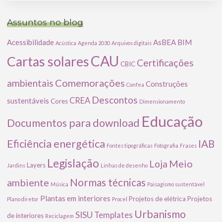
Assuntos no blog
Acessibilidade
AsBEA
BIM
Acústica
Agenda 2030
Arquivos digitais
CAU
Cartas solares
Certificações
CBIC
Comemorações
ambientais
Construções
Confea
Descontos
CREA
sustentáveis
Cores
Dimensionamento
Educação
Documentos para download
Eficiência energética
IAB
Fontes tipográficas
Fotografia
Frases
Legislação
Meio
Loja
Layers
Jardins
Linhas de desenho
ambiente
Normas técnicas
Música
Paisagismo sustentável
Plantas em interiores
Projetos de elétrica
Projetos
Plano diretor
Procel
Urbanismo
SISU
Templates
de interiores
Reciclagem