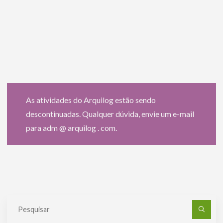
As atividades do Arquilog estão sendo
descontinuadas. Qualquer dúvida, envie um e-mail
para adm @ arquilog . com.
Pe
po