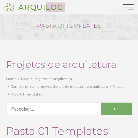
Pular
ARQUILOG
para
o
conteúdo
P
A
S
T
A
0
1
T
E
M
P
L
A
T
E
S
Projetos de arquitetura
Home
Base
Projetos de arquitetura
Como organizar arquivos digitais de projetos de arquitetura
Pastas
Pasta 01 Templates
Pasta 01 Templates