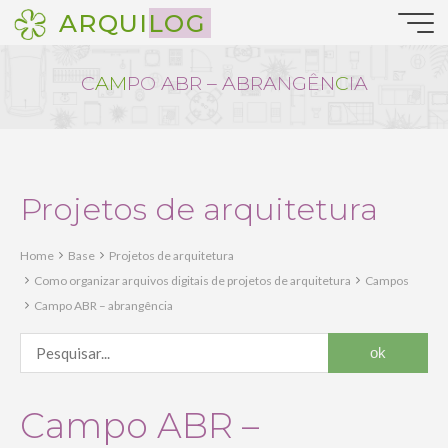
Pular
ARQUILOG
para
o
conteúdo
C
A
M
P
O
A
B
R
–
A
B
R
A
N
G
Ê
N
C
I
A
Projetos de arquitetura
Home
Base
Projetos de arquitetura
Como organizar arquivos digitais de projetos de arquitetura
Campos
Campo ABR – abrangência
Campo ABR –