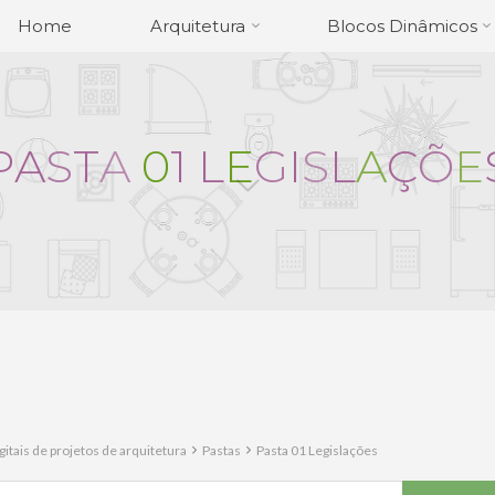
Home
Arquitetura
Blocos Dinâmicos
P
A
S
T
A
0
1
L
E
G
I
S
L
A
Ç
Õ
E
itais de projetos de arquitetura
Pastas
Pasta 01 Legislações