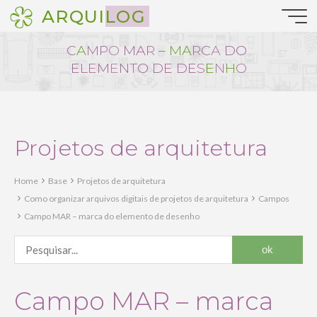
Pular
ARQUILOG
para
o
C
A
M
P
O
M
A
R
–
M
A
R
C
A
D
O
conteúdo
E
L
E
M
E
N
T
O
D
E
D
E
S
E
N
H
O
Projetos de arquitetura
Home
Base
Projetos de arquitetura
Como organizar arquivos digitais de projetos de arquitetura
Campos
Campo MAR – marca do elemento de desenho
Campo MAR – marca