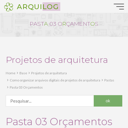
Pular
ARQUILOG
para
o
conteúdo
P
A
S
T
A
0
3
O
R
Ç
A
M
E
N
T
O
S
Projetos de arquitetura
Home
Base
Projetos de arquitetura
Como organizar arquivos digitais de projetos de arquitetura
Pastas
Pasta 03 Orçamentos
Pasta 03 Orçamentos