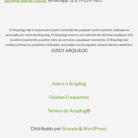
adm@arquilog.com.br
Whatsapp: (21) 99159-7817
O Arquilog não é responsável pelo conteúdo de qualquer outro website indicado ou
acessado por meio do Arquilog. O Arquilog reserva-se o direito de eliminar qualquer link
ou direcionamento a outros sites ou serviços a qualquer momento. O Arquilog não
endossa firmas ou produtos indicados, acessados ou divulgados através destes websites.
©2021 ARQUILOG
Sobre o Arquilog
Dúvidas Frequentes
Termos do Arquilog®
Distribuído por
Bravada
&
WordPress
.