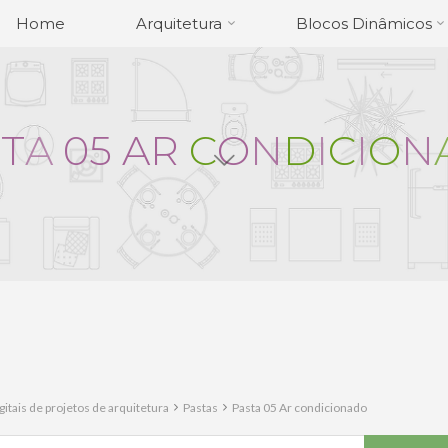
Home
Arquitetura
Blocos Dinâmicos
S
T
A
0
5
A
R
C
O
N
D
I
C
I
O
N
itais de projetos de arquitetura
Pastas
Pasta 05 Ar condicionado