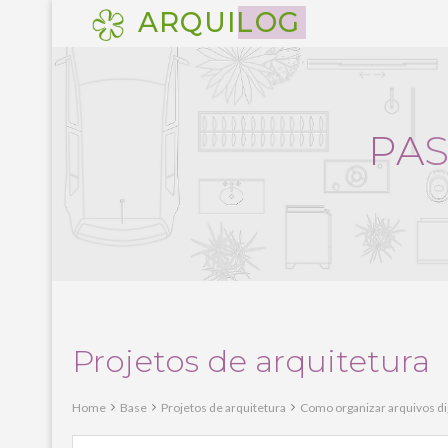
Pular
ARQUILOG
para
o
conteúdo
P
A
Projetos de arquitetura
Home
Base
Projetos de arquitetura
Como organizar arquivos dig