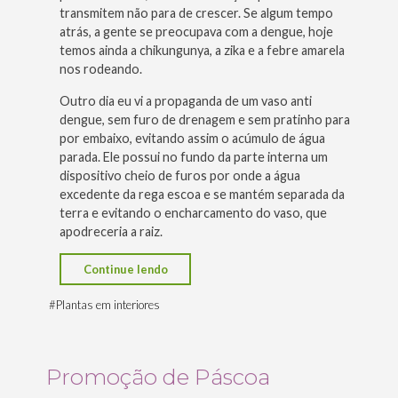
transmitem não para de crescer. Se algum tempo
atrás, a gente se preocupava com a dengue, hoje
temos ainda a chikungunya, a zika e a febre amarela
nos rodeando.
Outro dia eu vi a propaganda de um vaso anti
dengue, sem furo de drenagem e sem pratinho para
por embaixo, evitando assim o acúmulo de água
parada. Ele possui no fundo da parte interna um
dispositivo cheio de furos por onde a água
excedente da rega escoa e se mantém separada da
terra e evitando o encharcamento do vaso, que
apodreceria a raiz.
“Como
Continue lendo
manter
#
Plantas em interiores
seus
vasinhos
de
Promoção de Páscoa
plantas