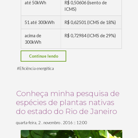
até 50kWh
R$ 0,50606 (isento de
ICMS)
51 até 300kWh
R$ 0,62501 (ICMS de 18%)
acima de
R$ 0,72984 (ICMS de 29%)
300kWh
“Tarifas
Continue lendo
da
#
Eficiência energética
Energia
Elétrica
no
Conheça minha pesquisa de
Rio
espécies de plantas nativas
de
do estado do Rio de Janeiro
Janeiro”
quarta-feira, 2 . novembro . 2016 :: 12:00