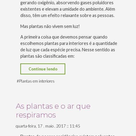
gerando oxigênio, absorvendo gases poluidores
existentes e elevam a umidade do ambiente. Além
disso, têm um efeito relaxante sobre as pessoas.
Mas plantas não vivem sem luz!
A primeira coisa que devemos pensar quando
escolhemos plantas para interiores é a quantidade
de luz que cada espécie precisa. Nesse sentido as
plantas são classificadas em:
“Adoro
Continue lendo
plantas,
#
Plantas em interiores
mas
moro
em
As plantas e o ar que
apartamento.
respiramos
E
agora?”
quarta-feira, 17 . maio . 2017 :: 11:45