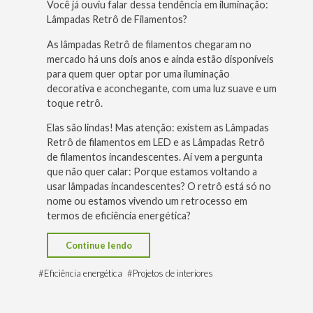
Você já ouviu falar dessa tendência em iluminação:
Lâmpadas Retrô de Filamentos?
As lâmpadas Retrô de filamentos chegaram no
mercado há uns dois anos e ainda estão disponíveis
para quem quer optar por uma iluminação
decorativa e aconchegante, com uma luz suave e um
toque retrô.
Elas são lindas! Mas atenção: existem as
Lâmpadas
Retrô de filamentos em LED
e as
Lâmpadas Retrô
de filamentos incandescentes
. Aí vem a pergunta
que não quer calar: Porque estamos voltando a
usar lâmpadas incandescentes? O retrô está só no
nome ou estamos vivendo um retrocesso em
termos de eficiência energética?
“Lâmpadas
Continue lendo
Retrô
#
Eficiência energética
#
Projetos de interiores
de
Filamentos