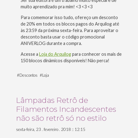
Ser sua editora é um trabalho muito especial e de
muito aprendizado pra mim! <3 <3 <3
Para comemorar isso tudo, ofereço um desconto
de 20% em todos os blocos pagos do Arquilog até
às 23:59 da próxima sexta-feira. Para aproveitar o
desconto basta usar o código promocional
ANIVERLOG durante a compra.
Acesse a
Loja do Arquilog
para conhecer os mais de
150 blocos dinâmicos disponíveis! Não perca!
#
Descontos
#
Loja
Lâmpadas Retrô de
Filamentos Incandescentes
não são retrô só no estilo
sexta-feira, 23 . fevereiro . 2018 :: 12:15