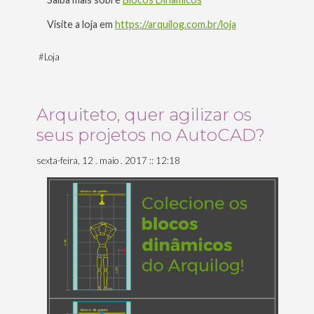
Visite a loja em
https://arquilog.com.br/loja
#
Loja
Arquiteto, quer agilizar os
seus projetos no AutoCAD?
sexta-feira, 12 . maio . 2017 :: 12:18