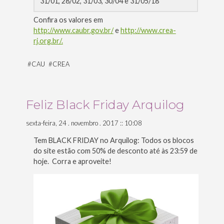
31/01, 28/02, 31/03, 30/04 e 31/05/18
Confira os valores em
http://www.caubr.gov.br/
e
http://www.crea-
rj.org.br/.
#
CAU
#
CREA
Feliz Black Friday Arquilog
sexta-feira, 24 . novembro . 2017 :: 10:08
Tem BLACK FRIDAY no Arquilog: Todos os blocos
do site estão com 50% de desconto até às 23:59 de
hoje. Corra e aproveite!