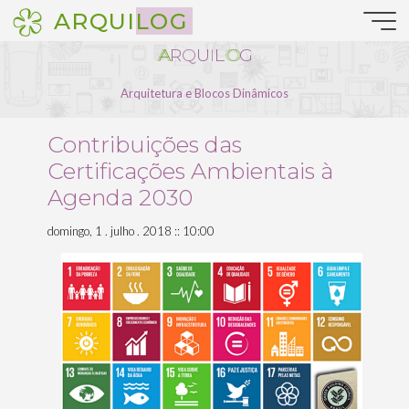
Pular
ARQUILOG
para
o
A
R
Q
U
I
L
O
G
conteúdo
Arquitetura e Blocos Dinâmicos
Contribuições das
Certificações Ambientais à
Agenda 2030
domingo, 1 . julho . 2018 :: 10:00