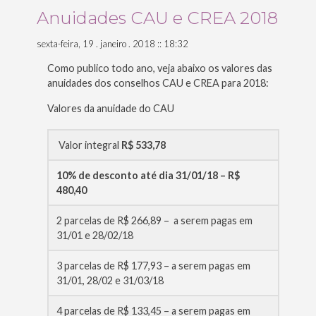
Incandescentes
Anuidades CAU e CREA 2018
não
são
sexta-feira, 19 . janeiro . 2018 :: 18:32
retrô
Como publico todo ano, veja abaixo os valores das
só
anuidades dos conselhos CAU e CREA para 2018:
no
estilo”
Valores da anuidade do CAU
Valor integral
R$ 533,78
10% de desconto até dia 31/01/18 – R$
480,40
2 parcelas de R$ 266,89 – a serem pagas em
31/01 e 28/02/18
3 parcelas de R$ 177,93 – a serem pagas em
31/01, 28/02 e 31/03/18
4 parcelas de R$ 133,45 – a serem pagas em