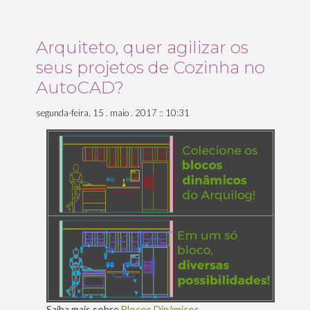
o
ar
Arquiteto, quer agilizar os
que
seus projetos de Cozinha no
respiramos”
AutoCAD?
segunda-feira, 15 . maio . 2017 :: 10:31
Saiba mais sobre
Blocos Dinâmicos