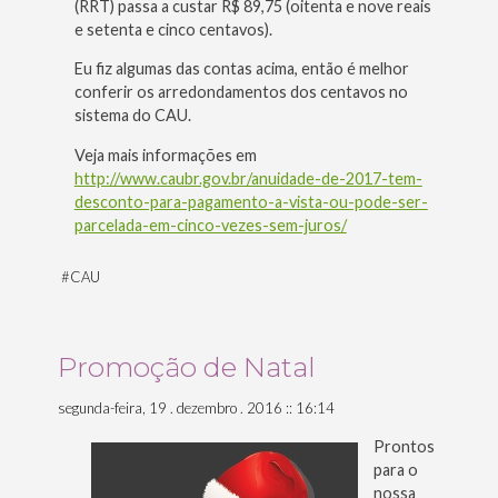
(RRT) passa a custar R$ 89,75 (oitenta e nove reais
e setenta e cinco centavos).
Eu fiz algumas das contas acima, então é melhor
conferir os arredondamentos dos centavos no
sistema do CAU.
Veja mais informações em
http://www.caubr.gov.br/anuidade-de-2017-tem-
desconto-para-pagamento-a-vista-ou-pode-ser-
parcelada-em-cinco-vezes-sem-juros/
#
CAU
Promoção de Natal
segunda-feira, 19 . dezembro . 2016 :: 16:14
Prontos
para o
nossa