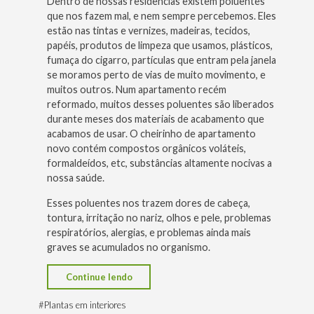
Dentro de nossas residências existem poluentes
que nos fazem mal, e nem sempre percebemos. Eles
estão nas tintas e vernizes, madeiras, tecidos,
papéis, produtos de limpeza que usamos, plásticos,
fumaça do cigarro, partículas que entram pela janela
se moramos perto de vias de muito movimento, e
muitos outros. Num apartamento recém
reformado, muitos desses poluentes são liberados
durante meses dos materiais de acabamento que
acabamos de usar. O cheirinho de apartamento
novo contém compostos orgânicos voláteis,
formaldeídos, etc, substâncias altamente nocivas a
nossa saúde.
Esses poluentes nos trazem dores de cabeça,
tontura, irritação no nariz, olhos e pele, problemas
respiratórios, alergias, e problemas ainda mais
graves se acumulados no organismo.
“As
Continue lendo
plantas
#
Plantas em interiores
e