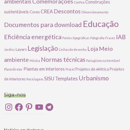
Comemorações
ambientais
Construções
Confea
Descontos
CREA
sustentáveis
Cores
Dimensionamento
Educação
Documentos para download
Eficiência energética
IAB
Fontes tipográficas
Fotografia
Frases
Legislação
Meio
Loja
Layers
Jardins
Linhas de desenho
ambiente
Normas técnicas
Música
Paisagismo sustentável
Plantas em interiores
Projetos de elétrica
Projetos
Plano diretor
Procel
Urbanismo
SISU
Templates
de interiores
Reciclagem
Siga-nos
Instagram
Facebook
Pinterest
YouTube
Telegram