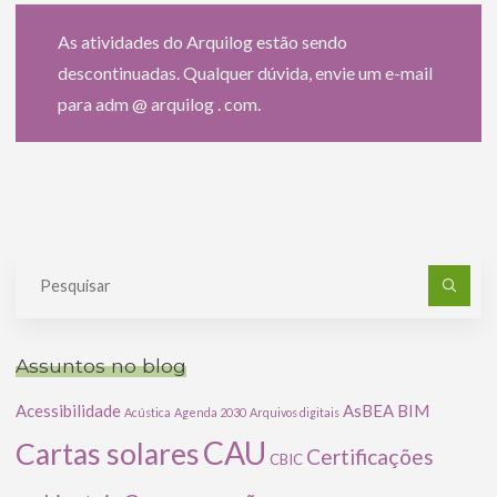
As atividades do Arquilog estão sendo
descontinuadas. Qualquer dúvida, envie um e-mail
para adm @ arquilog . com.
Pe
po
Assuntos no blog
Acessibilidade
AsBEA
BIM
Acústica
Agenda 2030
Arquivos digitais
CAU
Cartas solares
Certificações
CBIC