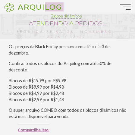
Pular
ARQUILOG
para
o
Blocos dinâmicos
conteúdo
A
T
E
N
D
E
N
D
O
A
P
E
D
I
D
O
S
…
SEGUNDA-FEIRA, 28 . NOVEMBRO .
2016 :: 13:22
Os preços da Black Friday permanecem até o dia 3 de
dezembro.
Confira: todos os blocos do Arquilog com até 50% de
desconto.
Blocos de R$19,99 por R$9,98
Blocos de R$9,99 por R$4,98
Blocos de R$4,99 por R$2,48
Blocos de R$2,99 por R$1,48
O super arquivo COMBO com todos os blocos dinâmicos não
está mais disponível para venda.
Compartilhe isso: