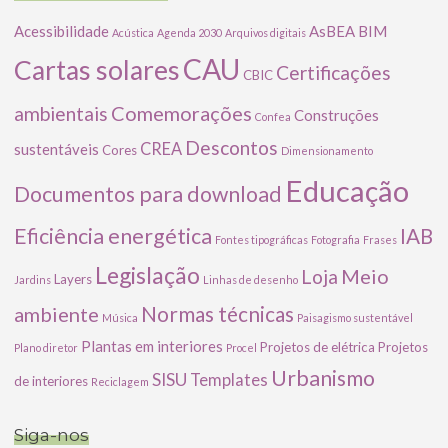
Acessibilidade
AsBEA
BIM
Acústica
Agenda 2030
Arquivos digitais
CAU
Cartas solares
Certificações
CBIC
Comemorações
ambientais
Construções
Confea
Descontos
CREA
sustentáveis
Cores
Dimensionamento
Educação
Documentos para download
Eficiência energética
IAB
Fontes tipográficas
Fotografia
Frases
Legislação
Meio
Loja
Layers
Jardins
Linhas de desenho
ambiente
Normas técnicas
Música
Paisagismo sustentável
Plantas em interiores
Projetos de elétrica
Projetos
Plano diretor
Procel
Urbanismo
SISU
Templates
de interiores
Reciclagem
Siga-nos