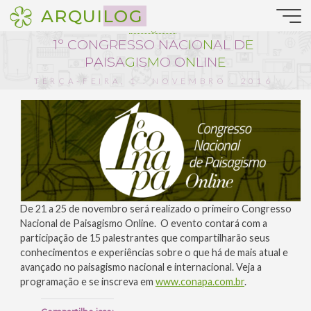
Pular
ARQUILOG
para
Paisagismo
o
1
º
C
O
N
G
R
E
S
S
O
N
A
C
I
O
N
A
L
D
E
conteúdo
P
A
I
S
A
G
I
S
M
O
O
N
L
I
N
E
TERÇA-FEIRA, 1 . NOVEMBRO . 2016
:: 18:38
De 21 a 25 de novembro será realizado o primeiro Congresso
Nacional de Paisagismo Online. O evento contará com a
participação de 15 palestrantes que compartilharão seus
conhecimentos e experiências sobre o que há de mais atual e
avançado no paisagismo nacional e internacional. Veja a
programação e se inscreva em
www.conapa.com.br
.