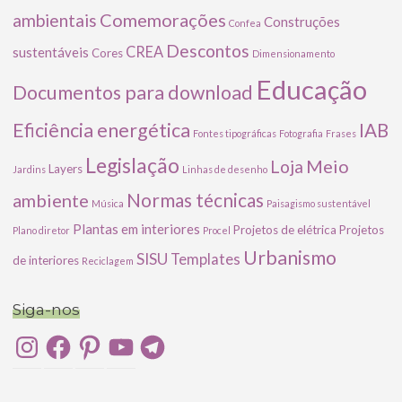
Comemorações
ambientais
Construções
Confea
Descontos
CREA
sustentáveis
Cores
Dimensionamento
Educação
Documentos para download
Eficiência energética
IAB
Fontes tipográficas
Fotografia
Frases
Legislação
Meio
Loja
Layers
Jardins
Linhas de desenho
ambiente
Normas técnicas
Música
Paisagismo sustentável
Plantas em interiores
Projetos de elétrica
Projetos
Plano diretor
Procel
Urbanismo
SISU
Templates
de interiores
Reciclagem
Siga-nos
Instagram
Facebook
Pinterest
YouTube
Telegram