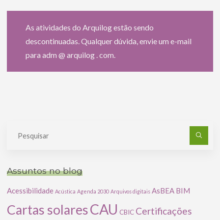
As atividades do Arquilog estão sendo
descontinuadas. Qualquer dúvida, envie um e-mail
para adm @ arquilog . com.
Pe
po
Assuntos no blog
Acessibilidade
AsBEA
BIM
Acústica
Agenda 2030
Arquivos digitais
CAU
Cartas solares
Certificações
CBIC