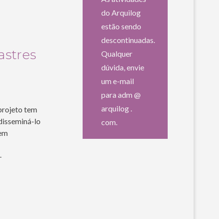
do Arquilog
estão sendo
descontinuadas.
astres
Qualquer
dúvida, envie
um e-mail
para adm @
arquilog .
 projeto tem
disseminá-lo
com.
 em
-