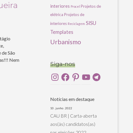
ueira
interiores
Projetos de
Procel
elétrica
Projetos de
SISU
interiores
Reciclagem
Templates
tágio
Urbanismo
e,
e de São
sas!!! Nem
Siga-nos
Instagram
Facebook
Pinterest
YouTube
Telegram
Notícias em destaque
10 . junho . 2022
CAU BR | Carta-aberta
aos(às) candidatos(as)
nas eleições 2022