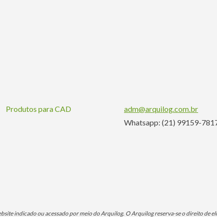
centro
de
pesquisas
sobre
desastres
naturais"
Produtos para CAD
adm@arquilog.com.br
Whatsapp: (21) 99159-781
ite indicado ou acessado por meio do Arquilog. O Arquilog reserva-se o direito de eli