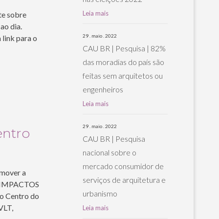
Leia mais
te sobre
ao dia.
29 . maio . 2022
 link para o
CAU BR | Pesquisa | 82%
das moradias do país são
feitas sem arquitetos ou
engenheiros
Leia mais
29 . maio . 2022
entro
CAU BR | Pesquisa
nacional sobre o
mercado consumidor de
omover a
serviços de arquitetura e
S IMPACTOS
urbanismo
o Centro do
VLT,
Leia mais