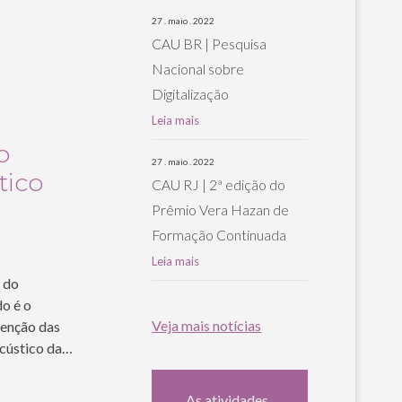
27 . maio . 2022
CAU BR | Pesquisa
Nacional sobre
Digitalização
Leia mais
o
27 . maio . 2022
tico
CAU RJ | 2ª edição do
Prêmio Vera Hazan de
Formação Continuada
Leia mais
 do
o é o
Veja mais notícias
tenção das
acústico da…
As atividades