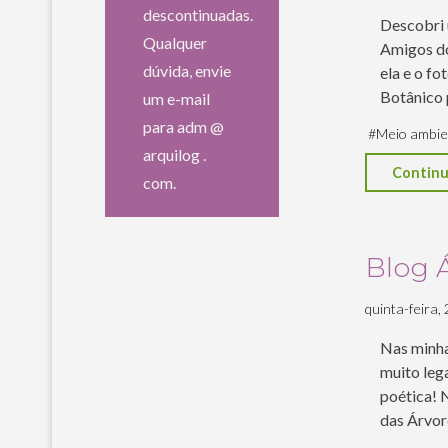
descontinuadas.
Descobri 
Qualquer
Amigos do
dúvida, envie
ela e o f
Botânico p
um e-mail
para adm @
#
Meio ambie
arquilog .
Continu
com.
Blog 
quinta-feira, 
Nas minha
muito lega
poética! 
das Árvo