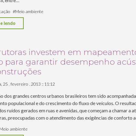
il, entre…
cação
#
Meio ambiente
"CAU/RJ
e lendo
vai
debater
a
rutoras investem em mapeament
urbanização
o para garantir desempenho acús
do
onstruções
Centro"
 25 . fevereiro . 2013 :: 11:12
o dos grandes centros urbanos brasileiros tem sido acompanhada
to populacional e do crescimento do fluxo de veículos. O resultad
os ruídos gerados em ruas e avenidas, que começam a chamar a a
ras, preocupadas com o atendimento das exigências de conforto 
Meio ambiente