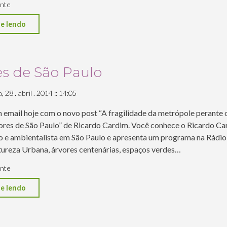
nte
"Blog
e lendo
Árvores
Cariocas"
es de São Paulo
 28 . abril . 2014 :: 14:05
 email hoje com o novo post “A fragilidade da metrópole perante 
ores de São Paulo” de Ricardo Cardim. Você conhece o Ricardo Ca
o e ambientalista em São Paulo e apresenta um programa na Rádio
ureza Urbana, árvores centenárias, espaços verdes…
nte
"Árvores
e lendo
de
São