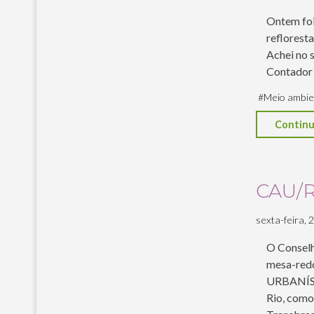
Ontem foi
reflorest
Achei no s
Contador
#
Meio ambie
Continu
CAU/R
sexta-feira, 26
O Conselh
mesa-re
URBANÍSTI
Rio, como