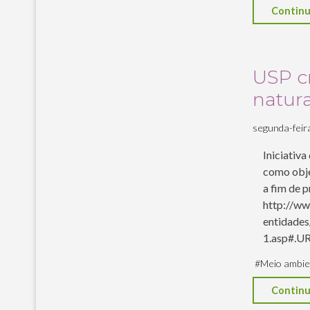
Continu
USP cr
natura
segunda-feira,
Iniciativa
como obje
a fim de p
http://ww
entidades
1.asp#.U
#
Meio ambie
Continu