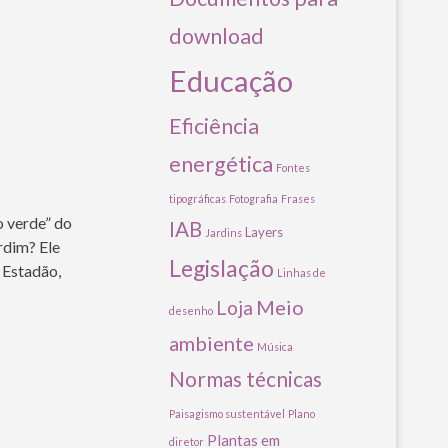
download
Educação
Eficiência
energética
Fontes
tipográficas
Fotografia
Frases
o verde” do
IAB
Layers
Jardins
rdim? Ele
Legislação
 Estadão,
Linhas de
Meio
Loja
desenho
ambiente
Música
Normas técnicas
Paisagismo sustentável
Plano
Plantas em
diretor