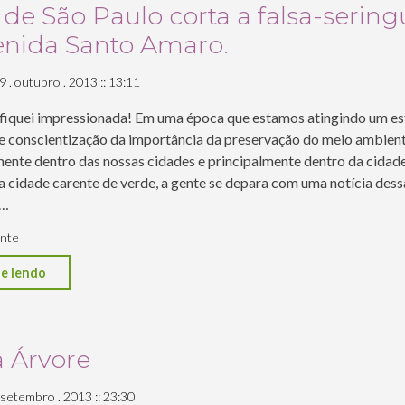
Paulo"
de São Paulo corta a falsa-sering
enida Santo Amaro.
9 . outubro . 2013 :: 13:11
 fiquei impressionada! Em uma época que estamos atingindo um es
e conscientização da importância da preservação do meio ambient
mente dentro das nossas cidades e principalmente dentro da cidad
a cidade carente de verde, a gente se depara com uma notícia des
a…
nte
"Metrô
e lendo
de
São
Paulo
a Árvore
corta
 setembro . 2013 :: 23:30
a