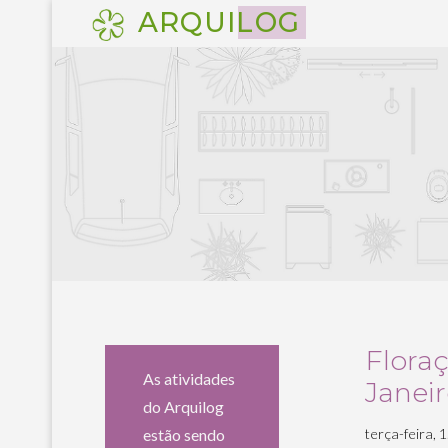
Pular
ARQUILOG
para
o
conteúdo
Flora
As atividades
Janei
do Arquilog
estão sendo
terça-feira, 1