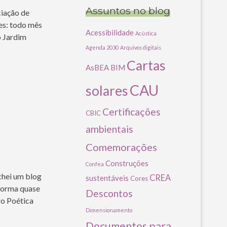
Assuntos no blog
ciação de
es: todo mês
Acessibilidade
Acústica
o Jardim
Agenda 2030
Arquivos digitais
Cartas
AsBEA
BIM
CAU
solares
Certificações
CBIC
ambientais
Comemorações
Construções
Confea
chei um blog
CREA
sustentáveis
Cores
 forma quase
Descontos
ro Poética
Dimensionamento
Documentos para