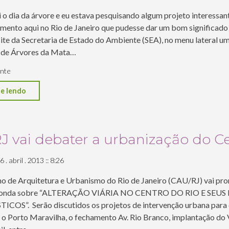
falsa-
 o dia da árvore e eu estava pesquisando algum projeto interessan
seringueira
amento aqui no Rio de Janeiro que pudesse dar um bom significado 
da
ite da Secretaria de Estado do Ambiente (SEA), no menu lateral um
 de Árvores da Mata…
avenida
Santo
nte
Amaro."
"Dia
e lendo
da
Árvore"
J vai debater a urbanização do C
 . abril . 2013 :: 8:26
o de Arquitetura e Urbanismo do Rio de Janeiro (CAU/RJ) vai pr
donda sobre “ALTERAÇÃO VIÁRIA NO CENTRO DO RIO E SEU
COS”. Serão discutidos os projetos de intervenção urbana para 
 o Porto Maravilha, o fechamento Av. Rio Branco, implantação do 