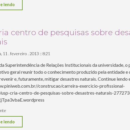
"Construtoras
e lendo
investem
em
mapeamento
ia centro de pesquisas sobre des
sonoro
is
para
garantir
 11 . fevereiro . 2013 :: 8:21
desempenho
 da Superintendência de Relações Institucionais da universidade, o
acústico
tivo geral reunir todo o conhecimento produzido pela entidade e 
das
revenir e, futuramente, mitigar desastres naturais. Continue lendo
construções"
w.piniweb.com.br//construcao/carreira-exercicio-profissional-
/usp-cria-centro-de-pesquisas-sobre-desastres-naturais-277273
RjTpa3vbaE.wordpress
nte
"USP
e lendo
cria