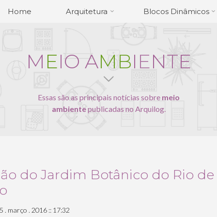
Home
Arquitetura
Blocos Dinâmicos
M
E
I
O
A
M
B
I
E
N
T
E
Essas são as principais notícias sobre
meio
ambiente
publicadas no Arquilog.
ção do Jardim Botânico do Rio de
ro
5 . março . 2016 :: 17:32