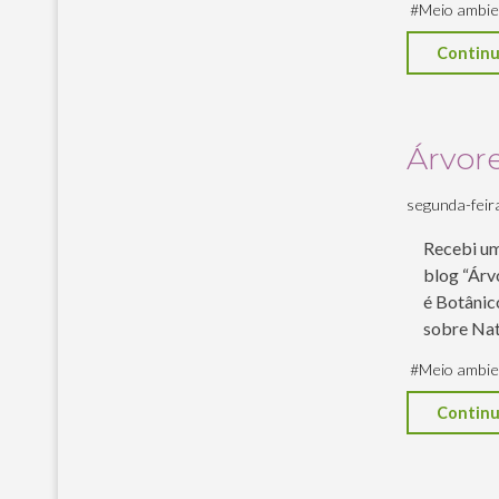
#
Meio ambie
Continu
Árvor
segunda-feira,
Recebi um
blog “Árv
é Botânic
sobre Nat
#
Meio ambie
Continu