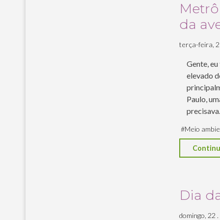
Metrô 
da av
terça-feira, 2
Gente, eu
elevado d
principal
Paulo, um
precisav
#
Meio ambie
Continu
Dia d
domingo, 22 .