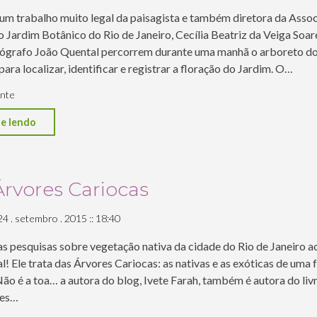
um trabalho muito legal da paisagista e também diretora da Asso
 Jardim Botânico do Rio de Janeiro, Cecília Beatriz da Veiga Soar
otógrafo João Quental percorrem durante uma manhã o arboreto d
ara localizar, identificar e registrar a floração do Jardim. O…
nte
"Floração
e lendo
do
Jardim
Botânico
Árvores Cariocas
do
24 . setembro . 2015 :: 18:40
Rio
de
s pesquisas sobre vegetação nativa da cidade do Rio de Janeiro a
Janeiro"
l! Ele trata das Árvores Cariocas: as nativas e as exóticas de uma
Não é a toa… a autora do blog, Ivete Farah, também é autora do liv
res…