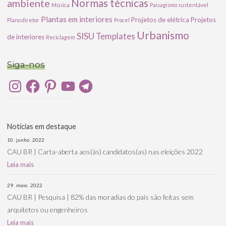
ambiente
Normas técnicas
Música
Paisagismo sustentável
Plantas em interiores
Projetos de elétrica
Projetos
Plano diretor
Procel
Urbanismo
SISU
Templates
de interiores
Reciclagem
Siga-nos
Instagram
Facebook
Pinterest
YouTube
Telegram
Notícias em destaque
10 . junho . 2022
CAU BR | Carta-aberta aos(às) candidatos(as) nas eleições 2022
Leia mais
29 . maio . 2022
CAU BR | Pesquisa | 82% das moradias do país são feitas sem
arquitetos ou engenheiros
Leia mais