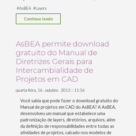
#
AsBEA
#
Layers
"Você
Continue lendo
conhece
o
Manual
AsBEA permite download
de
gratuito do Manual de
Diretrizes
Diretrizes Gerais para
Gerais
Intercambialidade de
para
Projetos em CAD
Intercambialidade
de
quarta-feira, 16 . outubro . 2013 :: 11:56
Projetos
Você sabia que pode fazer o download gratuito do
em
Manual de projetos em CAD do AsBEA? A AsBEA,
CAD
desenvolveu um manual que estabelece uma
do
padronização de layers, diretórios, arquivos, além
AsBEA?"
da definição de responsabilidades entre todas as
atividades de projetos, calcado nos modelos de