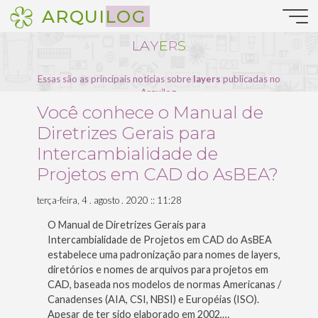
Pular
ARQUILOG
para
o
L
A
Y
E
R
S
conteúdo
Essas são as principais notícias sobre
layers
publicadas no
Arquilog.
Você conhece o Manual de
Diretrizes Gerais para
Intercambialidade de
Projetos em CAD do AsBEA?
terça-feira, 4 . agosto . 2020 :: 11:28
O Manual de Diretrizes Gerais para
Intercambialidade de Projetos em CAD do AsBEA
estabelece uma padronização para nomes de layers,
diretórios e nomes de arquivos para projetos em
CAD, baseada nos modelos de normas Americanas /
Canadenses (AIA, CSI, NBSI) e Européias (ISO).
Apesar de ter sido elaborado em 2002,…