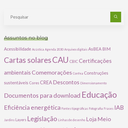
Pe
po
Assuntos no blog
Acessibilidade
AsBEA
BIM
Acústica
Agenda 2030
Arquivos digitais
CAU
Cartas solares
Certificações
CBIC
Comemorações
ambientais
Construções
Confea
Descontos
CREA
sustentáveis
Cores
Dimensionamento
Educação
Documentos para download
Eficiência energética
IAB
Fontes tipográficas
Fotografia
Frases
Legislação
Meio
Loja
Layers
Jardins
Linhas de desenho