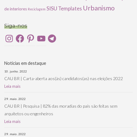
Urbanismo
SISU
Templates
de interiores
Reciclagem
Siga-nos
Instagram
Facebook
Pinterest
YouTube
Telegram
Notícias em destaque
10 . junho . 2022
CAU BR | Carta-aberta aos(às) candidatos(as) nas eleições 2022
Leia mais
29 . maio . 2022
CAU BR | Pesquisa | 82% das moradias do país são feitas sem
arquitetos ou engenheiros
Leia mais
29 . maio . 2022