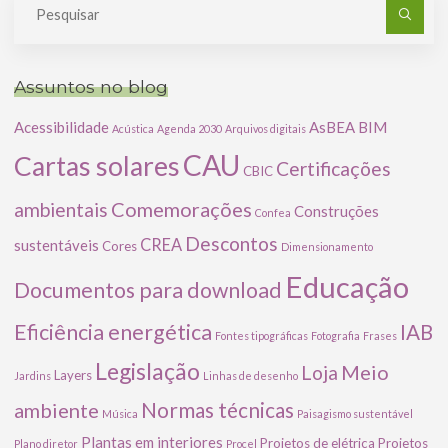
po
Assuntos no blog
Acessibilidade
AsBEA
BIM
Acústica
Agenda 2030
Arquivos digitais
CAU
Cartas solares
Certificações
CBIC
Comemorações
ambientais
Construções
Confea
Descontos
CREA
sustentáveis
Cores
Dimensionamento
Educação
Documentos para download
Eficiência energética
IAB
Fontes tipográficas
Fotografia
Frases
Legislação
Meio
Loja
Layers
Jardins
Linhas de desenho
ambiente
Normas técnicas
Música
Paisagismo sustentável
Plantas em interiores
Projetos de elétrica
Projetos
Plano diretor
Procel