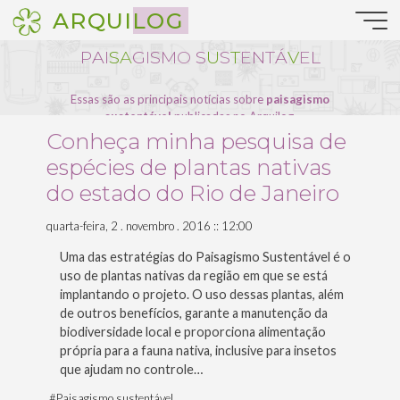
Pular
ARQUILOG
para
o
P
A
I
S
S
A
A
G
I
S
M
O
S
U
S
T
T
E
N
T
Á
V
V
E
L
conteúdo
Essas são as principais notícias sobre
paisagismo
sustentável
publicadas no Arquilog.
Conheça minha pesquisa de
espécies de plantas nativas
do estado do Rio de Janeiro
quarta-feira, 2 . novembro . 2016 :: 12:00
Uma das estratégias do Paisagismo Sustentável é o
uso de plantas nativas da região em que se está
implantando o projeto. O uso dessas plantas, além
de outros benefícios, garante a manutenção da
biodiversidade local e proporciona alimentação
própria para a fauna nativa, inclusive para insetos
que ajudam no controle…
#
Paisagismo sustentável