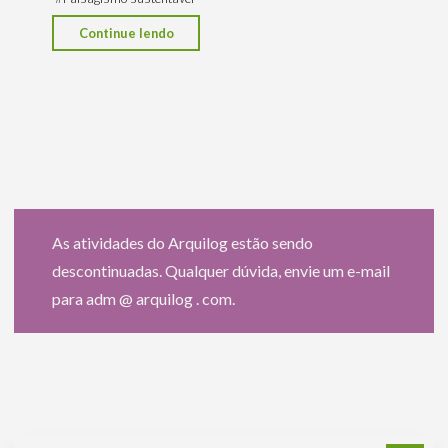
"Conheça
Continue lendo
minha
pesquisa
de
espécies
de
plantas
nativas
do
As atividades do Arquilog estão sendo
estado
descontinuadas. Qualquer dúvida, envie um e-mail
do
para adm @ arquilog . com.
Rio
de
Janeiro"
Pe