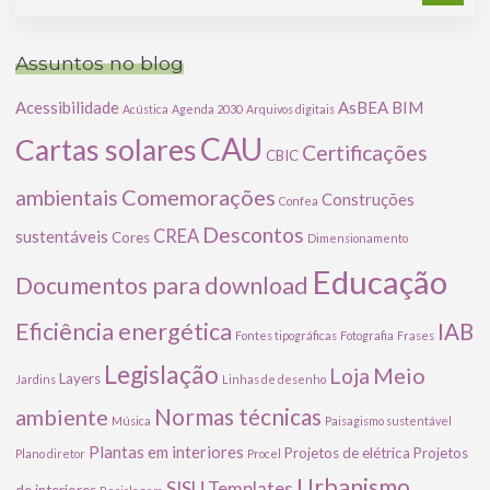
Assuntos no blog
Acessibilidade
AsBEA
BIM
Acústica
Agenda 2030
Arquivos digitais
CAU
Cartas solares
Certificações
CBIC
Comemorações
ambientais
Construções
Confea
Descontos
CREA
sustentáveis
Cores
Dimensionamento
Educação
Documentos para download
Eficiência energética
IAB
Fontes tipográficas
Fotografia
Frases
Legislação
Meio
Loja
Layers
Jardins
Linhas de desenho
ambiente
Normas técnicas
Música
Paisagismo sustentável
Plantas em interiores
Projetos de elétrica
Projetos
Plano diretor
Procel
Urbanismo
SISU
Templates
de interiores