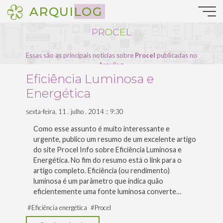
Pular
ARQUILOG
para
o
P
R
O
O
C
E
E
L
conteúdo
Essas são as principais notícias sobre
Procel
publicadas no
Arquilog.
Eficiência Luminosa e
Energética
sexta-feira, 11 . julho . 2014 :: 9:30
Como esse assunto é muito interessante e
urgente, publico um resumo de um excelente artigo
do site Procel Info sobre Eficiência Luminosa e
Energética. No fim do resumo está o link para o
artigo completo. Eficiência (ou rendimento)
luminosa é um parâmetro que indica quão
eficientemente uma fonte luminosa converte…
#
Eficiência energética
#
Procel