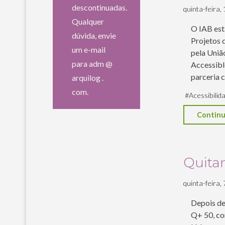
descontinuadas.
quinta-feira, 
Qualquer
O IAB est
dúvida, envie
Projetos 
um e-mail
pela Uniã
para adm @
Accessibl
parceria 
arquilog .
com.
#
Acessibilid
Continu
Quita
quinta-feira, 
Depois de 
Q+ 50, co