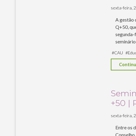
sexta-feira, 2
A gestão 
Q+50, que
segunda-fe
seminário,
#
CAU
#
Edu
Continu
Seminá
+50 | 
sexta-feira, 2
Entre os d
Conselho 