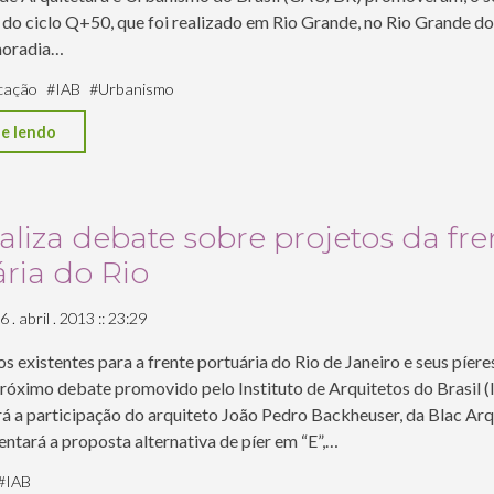
 do ciclo Q+50, que foi realizado em Rio Grande, no Rio Grande do
moradia…
cação
#
IAB
#
Urbanismo
"Seminários
e lendo
de
Política
Urbana
aliza debate sobre projetos da fre
|
ria do Rio
Quitandinha
+50
 . abril . 2013 :: 23:29
|
s existentes para a frente portuária do Rio de Janeiro e seus píere
RS"
róximo debate promovido pelo Instituto de Arquitetos do Brasil (
rá a participação do arquiteto João Pedro Backheuser, da Blac Arq
ntará a proposta alternativa de píer em “E”,…
#
IAB