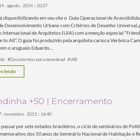
14 . agosto . 2014 :: 10:37
á disponibilizando em seu site o Guia Operacional de Acessibilid
de Desenvolvimento Urbano com Critérios de Desenho Universal,
o Internacional de Arquitetos (UIA) com a menção especial “Friend
e to All”. O guia foi produzido pela arquiteta carioca Verônica Ca
com o uruguaio Eduardo…
ade
#
Documentos para download
#
IAB
"Guia
e lendo
operacional
de
acessibilidade
ndinha +50 | Encerramento
para
7 . novembro . 2013 :: 16:40
projetos
de
passar por sete estados brasileiros, o ciclo de seminários de Polí
desenvolvimento
memorativo dos 50 anos do Seminário Nacional de Habitação e 