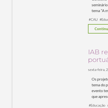
seminário
tema “A 
#
CAU
#
Edu
Continu
IAB re
portuá
sexta-feira, 26
Os projeto
tema do p
evento te
que aprese
#
Educação