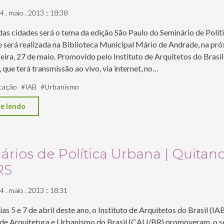
estudos
4 . maio . 2013 :: 18:38
de
das cidades será o tema da edição São Paulo do Seminário de Polí
transformação
 será realizada na Biblioteca Municipal Mário de Andrade, na pr
urbana
ira, 27 de maio. Promovido pelo Instituto de Arquitetos do Brasil 
para
 que terá transmissão ao vivo, via internet, no…
o
cação
#
IAB
#
Urbanismo
centro
"Seminários
e lendo
da
de
cidade"
Política
Urbana
rios de Política Urbana | Quitan
|
RS
Quitandinha
+50
4 . maio . 2013 :: 18:31
|
ias 5 e 7 de abril deste ano, o Instituto de Arquitetos do Brasil (IAB
SP"
de Arquitetura e Urbanismo do Brasil (CAU/BR) promoveram, o 