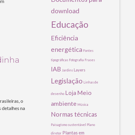
em
download
Educação
Eficiência
energética
Fontes
dinha
tipográficas
Fotografia
Frases
IAB
Layers
Jardins
Legislação
Linhas de
Meio
Loja
desenho
asileiras, o
ambiente
Música
s detalhes na
Normas técnicas
Paisagismo sustentável
Plano
Plantas em
diretor