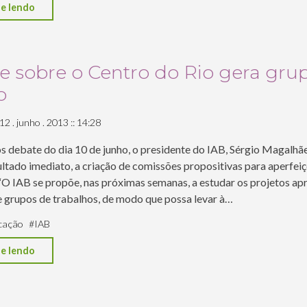
"Seminários
e lendo
de
Política
Urbana
e sobre o Centro do Rio gera gru
|
o
Quitandinha
+50
12 . junho . 2013 :: 14:28
|
ós debate do dia 10 de junho, o presidente do IAB, Sérgio Magalhãe
Brasília"
ltado imediato, a criação de comissões propositivas para aperfeiç
 “O IAB se propõe, nas próximas semanas, a estudar os projetos ap
e grupos de trabalhos, de modo que possa levar à…
cação
#
IAB
"Debate
e lendo
sobre
o
Centro