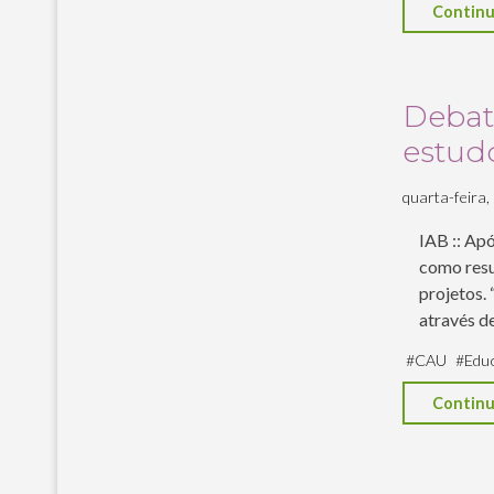
Continu
Debat
estud
quarta-feira, 
IAB :: Ap
como resu
projetos.
através d
#
CAU
#
Edu
Continu