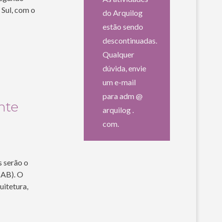
 Sul, com o
do Arquilog
estão sendo
descontinuadas.
Qualquer
dúvida, envie
um e-mail
para adm @
nte
arquilog .
com.
s serão o
IAB). O
uitetura,