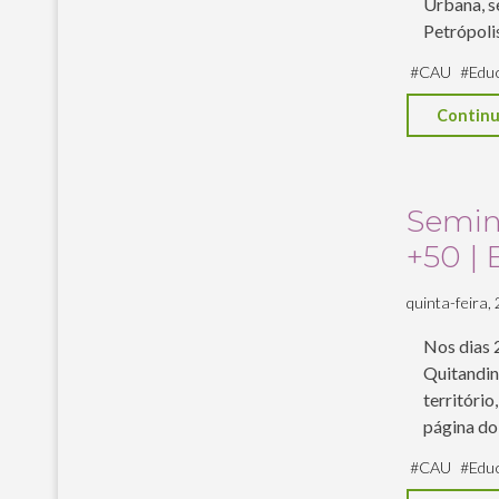
Urbana, s
Petrópoli
#
CAU
#
Edu
Continu
Seminá
+50 | 
quinta-feira, 
Nos dias 
Quitandinh
território
página d
#
CAU
#
Edu