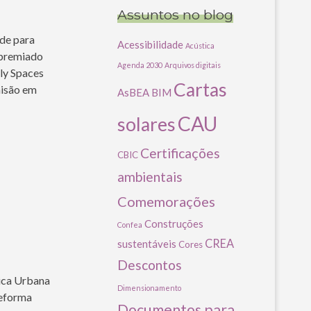
Assuntos no blog
ade para
Acessibilidade
Acústica
 premiado
Agenda 2030
Arquivos digitais
ly Spaces
Cartas
misão em
AsBEA
BIM
CAU
solares
Certificações
CBIC
ambientais
Comemorações
Construções
Confea
CREA
sustentáveis
Cores
Descontos
tica Urbana
Dimensionamento
Reforma
Documentos para