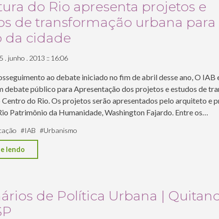
tura do Rio apresenta projetos e
do
os de transformação urbana para
Rio
o da cidade
gera
grupos
5 . junho . 2013 :: 16:06
de
sseguimento ao debate iniciado no fim de abril desse ano, O IAB
estudo"
debate público para Apresentação dos projetos e estudos de tr
 Centro do Rio. Os projetos serão apresentados pelo arquiteto e p
 Rio Patrimônio da Humanidade, Washington Fajardo. Entre os…
cação
#
IAB
#
Urbanismo
"Prefeitura
e lendo
do
Rio
apresenta
rios de Política Urbana | Quitan
projetos
SP
e