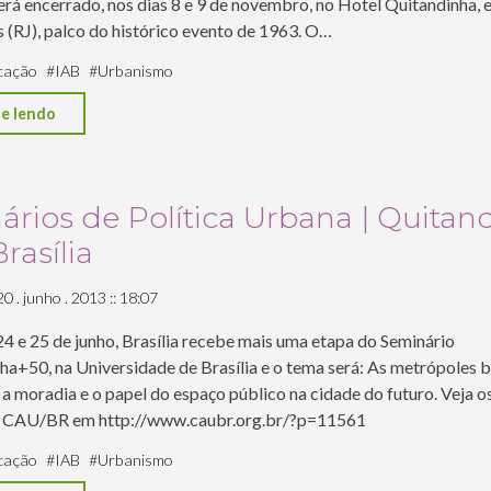
urbano
erá encerrado, nos dias 8 e 9 de novembro, no Hotel Quitandinha, 
s (RJ), palco do histórico evento de 1963. O…
com
critérios
cação
#
IAB
#
Urbanismo
de
"Quitandinha
e lendo
desenho
+50
universal"
|
Encerramento"
rios de Política Urbana | Quitan
Brasília
20 . junho . 2013 :: 18:07
24 e 25 de junho, Brasília recebe mais uma etapa do Seminário
a+50, na Universidade de Brasília e o tema será: As metrópoles br
, a moradia e o papel do espaço público na cidade do futuro. Veja o
o CAU/BR em http://www.caubr.org.br/?p=11561
cação
#
IAB
#
Urbanismo