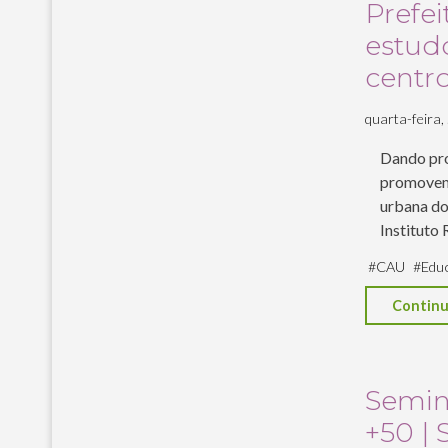
Prefei
estud
centr
quarta-feira, 
Dando pro
promovem 
urbana do
Instituto
#
CAU
#
Edu
Continu
Seminá
+50 | 