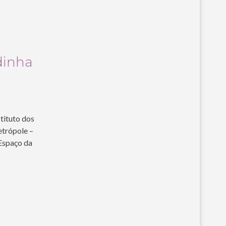
dinha
stituto dos
etrópole –
Espaço da