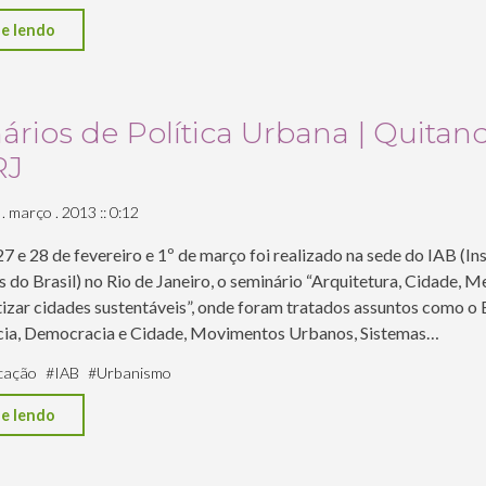
"IAB
e lendo
realiza
debate
sobre
rios de Política Urbana | Quitan
projetos
RJ
da
frente
 . março . 2013 :: 0:12
portuária
7 e 28 de fevereiro e 1º de março foi realizado na sede do IAB (In
do
 do Brasil) no Rio de Janeiro, o seminário “Arquitetura, Cidade, M
Rio"
zar cidades sustentáveis”, onde foram tratados assuntos como o 
ia, Democracia e Cidade, Movimentos Urbanos, Sistemas…
cação
#
IAB
#
Urbanismo
"Seminários
e lendo
de
Política