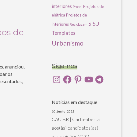
interiores
Projetos de
Procel
elétrica
Projetos de
SISU
interiores
Reciclagem
pos de
Templates
Urbanismo
Siga-nos
s, anunciou,
oar os
Instagram
Facebook
Pinterest
YouTube
Telegram
resentados,
Notícias em destaque
10 . junho . 2022
CAU BR | Carta-aberta
aos(às) candidatos(as)
nas eleições 2022