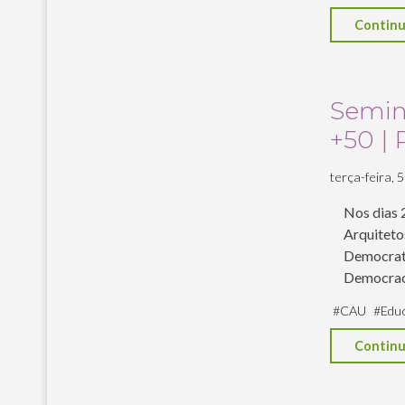
Continu
Seminá
+50 | 
terça-feira, 5
Nos dias 2
Arquitetos
Democrati
Democrac
#
CAU
#
Edu
Continu