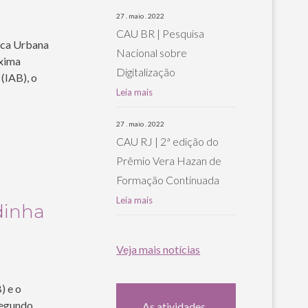
27 . maio . 2022
CAU BR | Pesquisa
tica Urbana
Nacional sobre
óxima
Digitalização
(IAB), o
Leia mais
27 . maio . 2022
CAU RJ | 2ª edição do
Prêmio Vera Hazan de
Formação Continuada
Leia mais
dinha
Veja mais notícias
) e o
segundo
As atividades