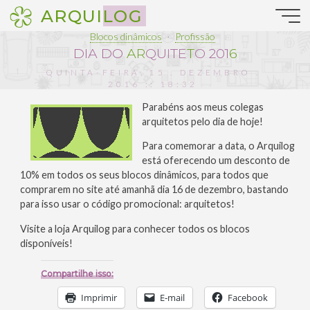
Pular
ARQUILOG
para
o
Blocos dinâmicos
Profissão
conteúdo
D
I
A
D
O
A
R
Q
U
I
T
E
T
O
2
0
1
6
QUINTA-FEIRA, 15 . DEZEMBRO .
2016 :: 18:32
Parabéns aos meus colegas
arquitetos pelo dia de hoje!
Para comemorar a data, o Arquilog
está oferecendo um desconto de
10% em todos os seus blocos dinâmicos, para todos que
comprarem no site até amanhã dia 16 de dezembro, bastando
para isso usar o código promocional: arquitetos!
Visite a loja Arquilog para conhecer todos os blocos
disponíveis!
Compartilhe isso:
Imprimir
E-mail
Facebook