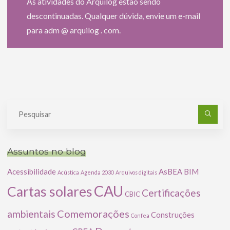
As atividades do Arquilog estão sendo
descontinuadas. Qualquer dúvida, envie um e-mail
para adm @ arquilog . com.
Pe
po
Assuntos no blog
Acessibilidade
AsBEA
BIM
Acústica
Agenda 2030
Arquivos digitais
CAU
Cartas solares
Certificações
CBIC
Comemorações
ambientais
Construções
Confea