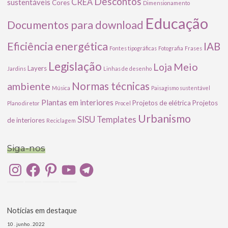
Descontos
CREA
sustentáveis
Cores
Dimensionamento
Educação
Documentos para download
Eficiência energética
IAB
Fontes tipográficas
Fotografia
Frases
Legislação
Meio
Loja
Layers
Jardins
Linhas de desenho
ambiente
Normas técnicas
Música
Paisagismo sustentável
Plantas em interiores
Projetos de elétrica
Projetos
Plano diretor
Procel
Urbanismo
SISU
Templates
de interiores
Reciclagem
Siga-nos
Instagram
Facebook
Pinterest
YouTube
Telegram
Notícias em destaque
10 . junho . 2022