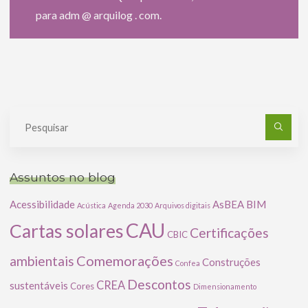
para adm @ arquilog . com.
Pe
po
Assuntos no blog
Acessibilidade
AsBEA
BIM
Acústica
Agenda 2030
Arquivos digitais
CAU
Cartas solares
Certificações
CBIC
Comemorações
ambientais
Construções
Confea
Descontos
CREA
sustentáveis
Cores
Dimensionamento