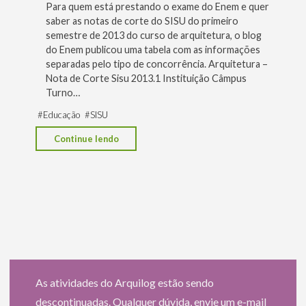
Para quem está prestando o exame do Enem e quer
Habilidade
saber as notas de corte do SISU do primeiro
Específica
semestre de 2013 do curso de arquitetura, o blog
do Enem publicou uma tabela com as informações
(THE)
separadas pelo tipo de concorrência. Arquitetura –
x
Nota de Corte Sisu 2013.1 Instituição Câmpus
SISU"
Turno…
#
Educação
#
SISU
"Arquitetura
Continue lendo
no
SISU
–
Notas
de
corte
2013"
As atividades do Arquilog estão sendo
descontinuadas. Qualquer dúvida, envie um e-mail