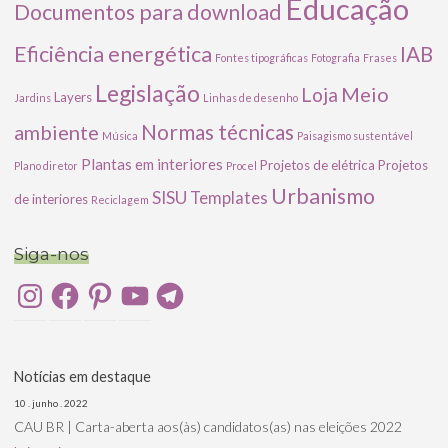
Educação
Documentos para download
Eficiência energética
IAB
Fontes tipográficas
Fotografia
Frases
Legislação
Meio
Loja
Layers
Jardins
Linhas de desenho
ambiente
Normas técnicas
Música
Paisagismo sustentável
Plantas em interiores
Projetos de elétrica
Projetos
Plano diretor
Procel
Urbanismo
SISU
Templates
de interiores
Reciclagem
Siga-nos
Instagram
Facebook
Pinterest
YouTube
Telegram
Notícias em destaque
10 . junho . 2022
CAU BR | Carta-aberta aos(às) candidatos(as) nas eleições 2022