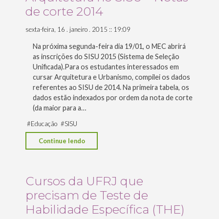
Notas
de corte 2014
de
corte
sexta-feira, 16 . janeiro . 2015 :: 19:09
2015"
Na próxima segunda-feira dia 19/01, o MEC abrirá
as inscrições do SISU 2015 (Sistema de Seleção
Unificada).Para os estudantes interessados em
cursar Arquitetura e Urbanismo, compilei os dados
referentes ao SISU de 2014. Na primeira tabela, os
dados estão indexados por ordem da nota de corte
(da maior para a…
#
Educação
#
SISU
"Arquitetura
Continue lendo
no
SISU
–
Cursos da UFRJ que
Notas
precisam de Teste de
de
Habilidade Específica (THE)
corte