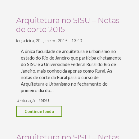
no
SISU
–
Arquitetura no SISU – Notas
Notas
de corte 2015
de
corte
terça-feira, 20 . janeiro . 2015 :: 13:40
2016"
A única faculdade de arquitetura e urbanismo no
estado do Rio de Janeiro que participa diretamente
do SISU é a Universidade Federal Rural do Rio de
Janeiro, mais conhecida apenas como Rural. As
notas de corte da Rural para o curso de
Arquitetura e Urbanismo no fechamento do
primeiro dia do…
#
Educação
#
SISU
"Arquitetura
Continue lendo
no
SISU
–
Arquitetura no SISU – Notas