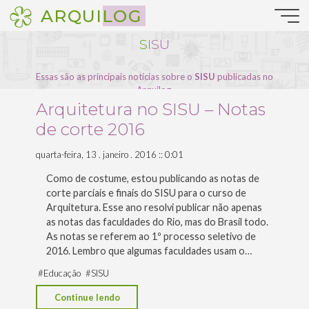
Pular
ARQUILOG
para
o
S
I
S
U
conteúdo
Essas são as principais notícias sobre o
SISU
publicadas no
Arquilog.
Arquitetura no SISU – Notas
de corte 2016
quarta-feira, 13 . janeiro . 2016 :: 0:01
Como de costume, estou publicando as notas de
corte parciais e finais do SISU para o curso de
Arquitetura. Esse ano resolvi publicar não apenas
as notas das faculdades do Rio, mas do Brasil todo.
As notas se referem ao 1º processo seletivo de
2016. Lembro que algumas faculdades usam o…
#
Educação
#
SISU
"Arquitetura
Continue lendo