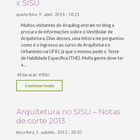
x SISU
2014"
quarta-feira, 9 . abril . 2014 :: 18:21
Muitos visitantes do Arquilog entram no blog à
procura de informações sobre o Vestibular de
Arquitetura. Dias desses, uma leitora me perguntou
como é o ingresso ao curso de Arquitetura e
Urbanismo na UFRJ, já que o mesmo pede o Teste
de Habilidade Específica (THE). Muita gente deve ter
a…
#
Educação
#
SISU
"Cursos
Continue lendo
da
UFRJ
que
Arquitetura no SISU – Notas
precisam
de corte 2013
de
Teste
terça-feira, 1 . outubro . 2013 :: 20:10
de