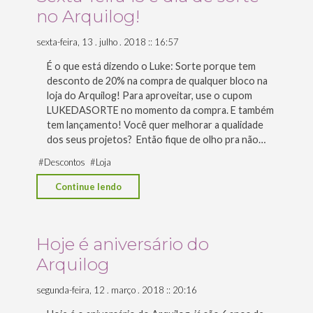
e
no Arquilog!
Janelas"
sexta-feira, 13 . julho . 2018 :: 16:57
É o que está dizendo o Luke: Sorte porque tem
desconto de 20% na compra de qualquer bloco na
loja do Arquilog! Para aproveitar, use o cupom
LUKEDASORTE no momento da compra. E também
tem lançamento! Você quer melhorar a qualidade
dos seus projetos? Então fique de olho pra não…
#
Descontos
#
Loja
"Sexta-
Continue lendo
feira
13
é
Hoje é aniversário do
dia
Arquilog
de
sorte
segunda-feira, 12 . março . 2018 :: 20:16
no