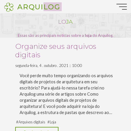
Pular
ARQUILOG
para
o
L
O
J
A
conteúdo
Essas são as principais notícias sobre a
loja
do Arquilog.
Organize seus arquivos
digitais
segunda-feira, 4 . outubro . 2021 :: 10:00
Você perde muito tempo organizando os arquivos
digitais de projetos de arquitetura em seu
escritório? Para ajudá-lo nessa tarefa criei no
Arquilog uma série de artigos sobre Como
organizar arquivos digitais de projetos de
arquitetura! E você pode adquirir na loja do
Arquilog, a estrutura de pastas que descrevo ao…
#
Arquivos digitais
#
Loja