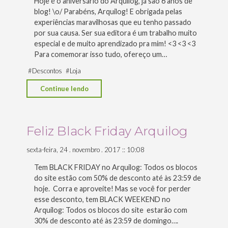
Hoje é o aniversário do Arquilog, já são 6 anos de
Arquilog!"
blog! \o/ Parabéns, Arquilog! E obrigada pelas
experiências maravilhosas que eu tenho passado
por sua causa. Ser sua editora é um trabalho muito
especial e de muito aprendizado pra mim! <3 <3 <3
Para comemorar isso tudo, ofereço um…
#
Descontos
#
Loja
"Hoje
Continue lendo
é
aniversário
do
Feliz Black Friday Arquilog
Arquilog"
sexta-feira, 24 . novembro . 2017 :: 10:08
Tem BLACK FRIDAY no Arquilog: Todos os blocos
do site estão com 50% de desconto até às 23:59 de
hoje. Corra e aproveite! Mas se você for perder
esse desconto, tem BLACK WEEKEND no
Arquilog: Todos os blocos do site estarão com
30% de desconto até às 23:59 de domingo….