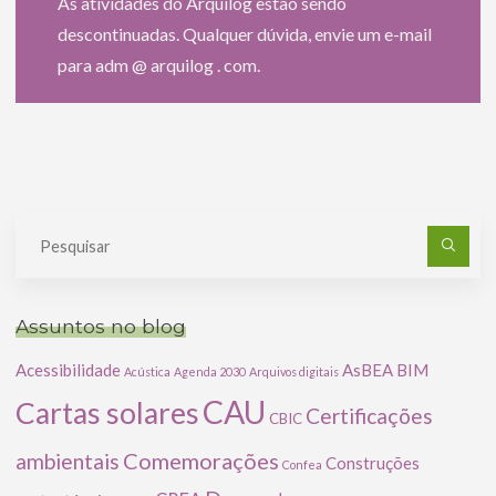
As atividades do Arquilog estão sendo
descontinuadas. Qualquer dúvida, envie um e-mail
para adm @ arquilog . com.
Pe
po
Assuntos no blog
Acessibilidade
AsBEA
BIM
Acústica
Agenda 2030
Arquivos digitais
CAU
Cartas solares
Certificações
CBIC
Comemorações
ambientais
Construções
Confea