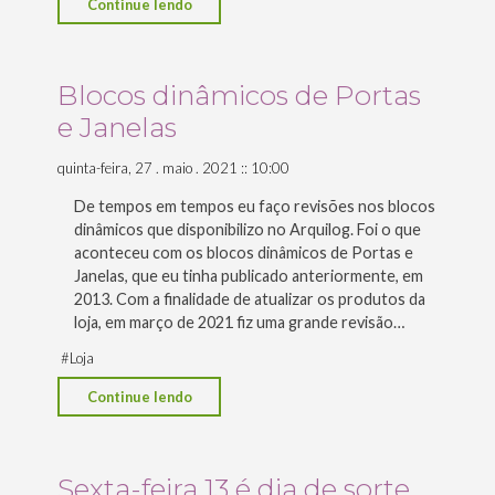
"Organize
Continue lendo
seus
arquivos
digitais"
Blocos dinâmicos de Portas
e Janelas
quinta-feira, 27 . maio . 2021 :: 10:00
De tempos em tempos eu faço revisões nos blocos
dinâmicos que disponibilizo no Arquilog. Foi o que
aconteceu com os blocos dinâmicos de Portas e
Janelas, que eu tinha publicado anteriormente, em
2013. Com a finalidade de atualizar os produtos da
loja, em março de 2021 fiz uma grande revisão…
#
Loja
"Blocos
Continue lendo
dinâmicos
de
Portas
Sexta-feira 13 é dia de sorte