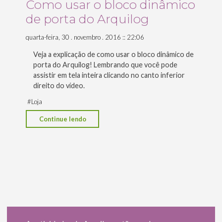
Como usar o bloco dinâmico
seus
de porta do Arquilog
projetos
de
quarta-feira, 30 . novembro . 2016 :: 22:06
Cozinha
Veja a explicação de como usar o bloco dinâmico de
no
porta do Arquilog! Lembrando que você pode
AutoCAD?"
assistir em tela inteira clicando no canto inferior
direito do vídeo.
#
Loja
"Como
Continue lendo
usar
o
bloco
dinâmico
de
porta
do
Arquilog"