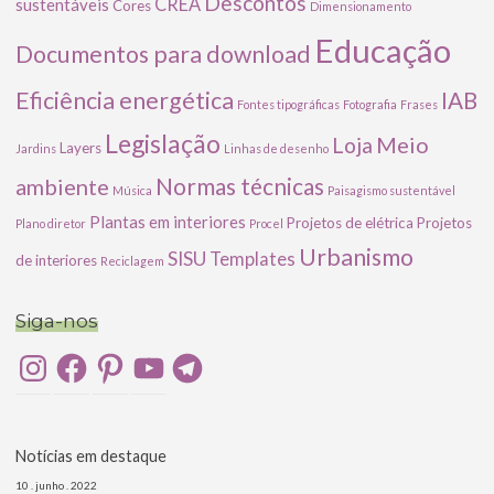
Descontos
CREA
sustentáveis
Cores
Dimensionamento
Educação
Documentos para download
Eficiência energética
IAB
Fontes tipográficas
Fotografia
Frases
Legislação
Meio
Loja
Layers
Jardins
Linhas de desenho
ambiente
Normas técnicas
Música
Paisagismo sustentável
Plantas em interiores
Projetos de elétrica
Projetos
Plano diretor
Procel
Urbanismo
SISU
Templates
de interiores
Reciclagem
Siga-nos
Instagram
Facebook
Pinterest
YouTube
Telegram
Notícias em destaque
10 . junho . 2022