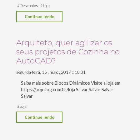
#
Descontos
#
Loja
"Feliz
Continue lendo
Black
Friday
Arquilog"
Arquiteto, quer agilizar os
seus projetos de Cozinha no
AutoCAD?
segunda-feira, 15 . maio . 2017 :: 10:31
Saiba mais sobre Blocos Dinâmicos Visite a loja em
https://arquilog.com.br/loja Salvar Salvar Salvar
Salvar
#
Loja
"Arquiteto,
Continue lendo
quer
agilizar
os