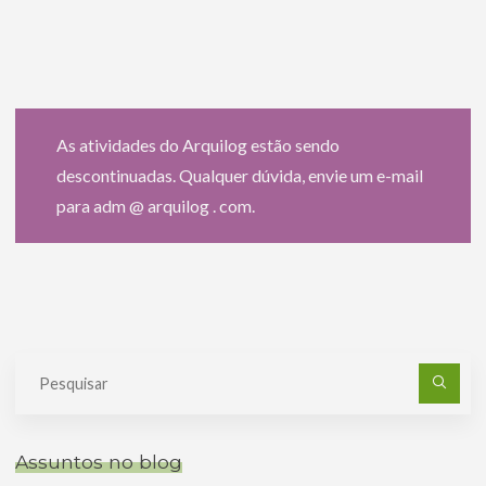
As atividades do Arquilog estão sendo
descontinuadas. Qualquer dúvida, envie um e-mail
para adm @ arquilog . com.
Pe
po
Assuntos no blog