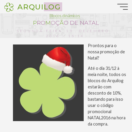
Pular
ARQUILOG
para
o
Blocos dinâmicos
conteúdo
P
R
O
M
O
Ç
Ã
O
D
E
N
A
T
A
L
SEGUNDA-FEIRA, 19 . DEZEMBRO .
2016 :: 16:14
Prontos para o
nossa promoção de
Natal?
Até o dia 31/12 à
meia noite, todos os
blocos do Arquilog
estarão com
desconto de 10%,
bastando para isso
usar o código
promocional
NATAL2016 na hora
da compra.