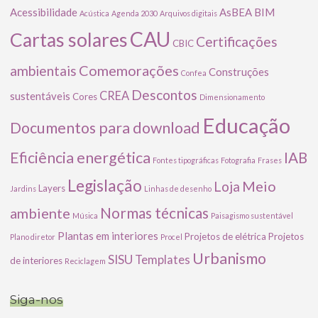
Acessibilidade
AsBEA
BIM
Acústica
Agenda 2030
Arquivos digitais
CAU
Cartas solares
Certificações
CBIC
Comemorações
ambientais
Construções
Confea
Descontos
CREA
sustentáveis
Cores
Dimensionamento
Educação
Documentos para download
Eficiência energética
IAB
Fontes tipográficas
Fotografia
Frases
Legislação
Meio
Loja
Layers
Jardins
Linhas de desenho
ambiente
Normas técnicas
Música
Paisagismo sustentável
Plantas em interiores
Projetos de elétrica
Projetos
Plano diretor
Procel
Urbanismo
SISU
Templates
de interiores
Reciclagem
Siga-nos