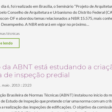
em
dia 6, foi realizado em Brasília, o Seminário “Projeto de Arquitetu
vigor
 pelo Conselho de Arquitetura e Urbanismo do Distrito Federal (C
em
uscon-DF e abordou temas relacionados a NBR 15.575, mais conh
19
 Desempenho. A NBR entrará em vigor no próximo…
de
mas técnicas
julho"
"CAU/DF
e lendo
debate
Norma
de
 da ABNT está estudando a criaç
Desempenho
 de inspeção predial
da
ABNT"
 . maio . 2013 :: 23:23
ção Brasileira de Normas Técnicas (ABNT) instalou no início do 
de Estudo de Inspeção que pretende criar uma norma com um crité
 a realização das inspeções de edificações. O objetivo da comissã