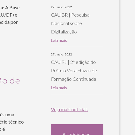
ra: A Base
27 . maio . 2022
AU/DF) e
CAU BR | Pesquisa
ecida por
Nacional sobre
Digitalização
Leia mais
27 . maio . 2022
CAU RJ | 2ª edição do
Prêmio Vera Hazan de
ão de
Formação Continuada
Leia mais
Veja mais notícias
mês uma
rio técnico
o é
As atividades