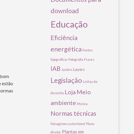
download
Educação
Eficiência
energética
Fontes
tipográficas
Fotografia
Frases
IAB
Layers
Jardins
 bom
Legislação
Linhas de
e estão
 normas
Meio
Loja
desenho
ambiente
Música
Normas técnicas
Paisagismo sustentável
Plano
Plantas em
diretor