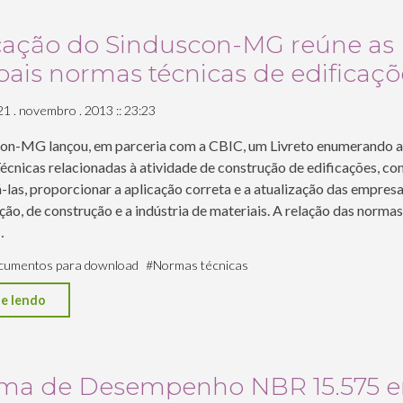
Arquiteto"
cação do Sinduscon-MG reúne as
pais normas técnicas de edificaçõ
21 . novembro . 2013 :: 23:23
on-MG lançou, em parceria com a CBIC, um Livreto enumerando as
cnicas relacionadas à atividade de construção de edificações, co
-las, proporcionar a aplicação correta e a atualização das empres
ão, de construção e a indústria de materiais. A relação das normas
…
umentos para download
#
Normas técnicas
"Publicação
e lendo
do
Sinduscon-
MG
ma de Desempenho NBR 15.575 e
reúne