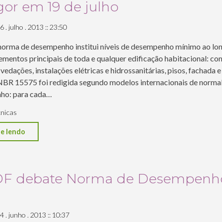
gor em 19 de julho
as
principais
6 . julho . 2013 :: 23:50
normas
norma de desempenho institui níveis de desempenho mínimo ao lon
técnicas
lementos principais de toda e qualquer edificação habitacional: c
de
 vedações, instalações elétricas e hidrossanitárias, pisos, fachada 
edificações"
BR 15575 foi redigida segundo modelos internacionais de norma
ho: para cada…
nicas
"A
e lendo
Norma
de
Desempenho
F debate Norma de Desempenh
NBR
15.575
entrou
4 . junho . 2013 :: 10:37