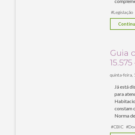
complemen
#
Legislação
Continu
Guia 
15.575
quinta-feira, 1
Já está di
para ate
Habitacion
constam c
Norma de
#
CBIC
#
Doc