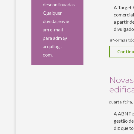
descontinuadas.
A Target 
Qualquer
comercial
dúvida, envie
a partir 
divulgado
um e-mail
para adm @
#
Normas téc
arquilog .
Continu
com.
Novas
edifi
quarta-feira, 9
A ABNT pu
gestão de 
diz que t