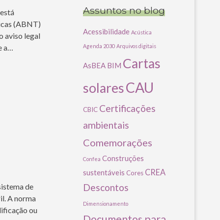
Assuntos no blog
 está
nicas (ABNT)
Acessibilidade
Acústica
 aviso legal
e a…
Agenda 2030
Arquivos digitais
Cartas
AsBEA
BIM
CAU
solares
Certificações
CBIC
ambientais
Comemorações
Construções
Confea
CREA
sustentáveis
Cores
sistema de
Descontos
il. A norma
Dimensionamento
ificação ou
Documentos para