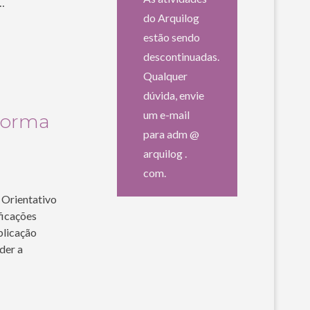
…
do Arquilog
estão sendo
descontinuadas.
Qualquer
dúvida, envie
um e-mail
Norma
para adm @
arquilog .
com.
a Orientativo
icações
blicação
der a