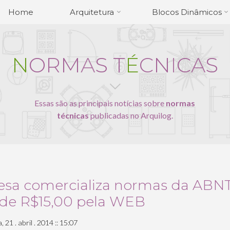
Home
Arquitetura
Blocos Dinâmicos
N
O
R
M
A
S
T
É
C
N
I
C
A
S
Essas são as principais notícias sobre
normas
técnicas
publicadas no Arquilog.
sa comercializa normas da ABNT
r de R$15,00 pela WEB
 21 . abril . 2014 :: 15:07