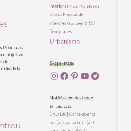
interiores
Projetos de
Procel
elétrica
Projetos de
es
SISU
interiores
Reciclagem
Templates
Urbanismo
 Principais
m o objetivo
as de
Siga-nos
 é dividida
Instagram
Facebook
Pinterest
YouTube
Telegram
Notícias em destaque
10 . junho . 2022
CAU BR | Carta-aberta
aos(às) candidatos(as)
ntrou
nas eleições 2022