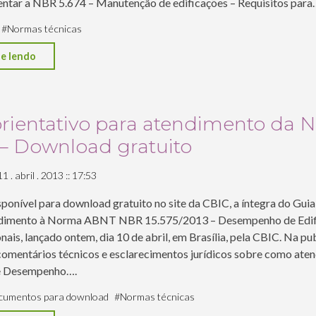
tar a NBR 5.674 – Manutenção de edificações – Requisitos para
#
Normas técnicas
"Grupo
e lendo
da
ABNT
está
orientativo para atendimento da 
estudando
 – Download gratuito
a
criação
1 . abril . 2013 :: 17:53
de
sponível para download gratuito no site da CBIC, a íntegra do Gui
norma
ndimento à Norma ABNT NBR 15.575/2013 – Desempenho de Edif
de
ais, lançado ontem, dia 10 de abril, em Brasília, pela CBIC. Na pu
inspeção
omentários técnicos e esclarecimentos jurídicos sobre como aten
 Desempenho….
predial"
umentos para download
#
Normas técnicas