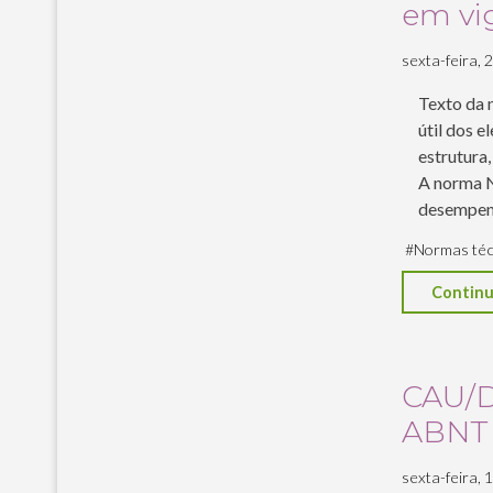
em vi
sexta-feira, 2
Texto da 
útil dos e
estrutura,
A norma N
desempen
#
Normas téc
Continu
CAU/D
ABNT
sexta-feira, 1