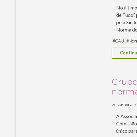
No último 
de Tudo”,
pelo Sind
Norma de
#
CAU
#
Nor
Continu
Grupo
norma
terça-feira, 7
A Associa
Comissão 
único para