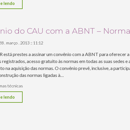
"Guia
e lendo
orientativo
para
atendimento
nio do CAU com a ABNT – Norma 
da
28 . março . 2013 :: 11:12
Norma
15.575
está prestes a assinar um convênio com a ABNT para oferecer a 
–
s registrados, acesso gratuito às normas em todas as suas sedes e
Download
o na aquisição das normas. O convênio prevê, inclusive, a partici
nstrução das normas ligadas à…
gratuito"
mas técnicas
"Convênio
e lendo
do
CAU
com
a