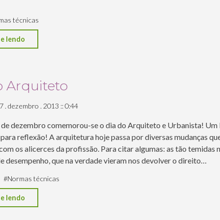
WEB"
mas técnicas
"Novas
e lendo
regras
para
reformas
 Arquiteto
e
7 . dezembro . 2013 :: 0:44
obras
em
 de dezembro comemorou-se o dia do Arquiteto e Urbanista! Um
edificações
ara reflexão! A arquitetura hoje passa por diversas mudanças qu
–
om os alicerces da profissão. Para citar algumas: as tão temidas
de desempenho, que na verdade vieram nos devolver o direito…
ABNT
NBR
#
Normas técnicas
16.280"
"Dia
e lendo
do