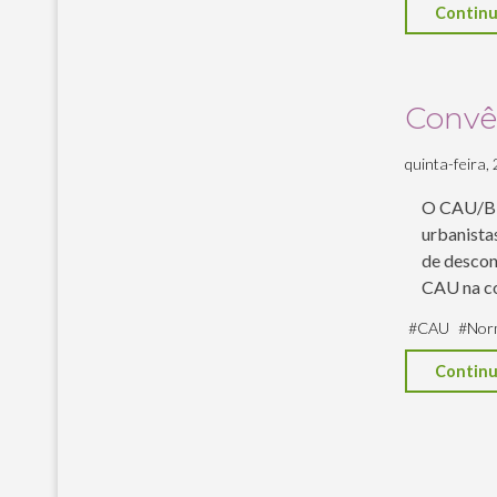
Continu
Convê
quinta-feira, 
O CAU/BR 
urbanista
de descont
CAU na co
#
CAU
#
Nor
Continu