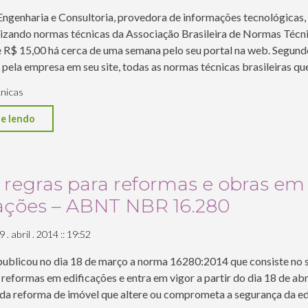
Engenharia e Consultoria, provedora de informações tecnológicas,
izando normas técnicas da Associação Brasileira de Normas Téc
de R$ 15,00 há cerca de uma semana pelo seu portal na web. Segundo
 pela empresa em seu site, todas as normas técnicas brasileiras qu
nicas
"Empresa
e lendo
comercializa
normas
da
 regras para reformas e obras em
ABNT
cações – ABNT NBR 16.280
a
partir
 . abril . 2014 :: 19:52
de
blicou no dia 18 de março a norma 16280:2014 que consiste no 
R$15,00
reformas em edificações e entra em vigor a partir do dia 18 de abr
pela
oda reforma de imóvel que altere ou comprometa a segurança da ed