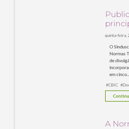
Publi
princi
quinta-feira, 
O Sindusc
Normas Té
de divulgá
incorporaç
em cinco
#
CBIC
#
Doc
Continu
A Nor