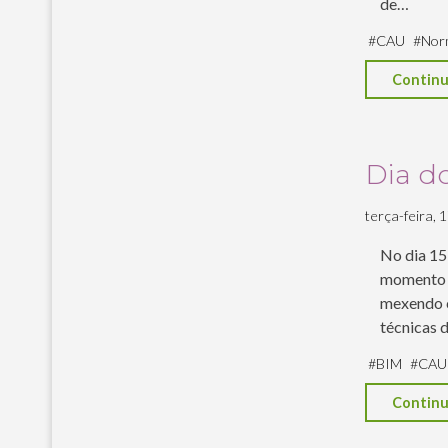
de…
#
CAU
#
Nor
Continu
Dia do
terça-feira, 1
No dia 15
momento p
mexendo c
técnicas 
#
BIM
#
CAU
Continu