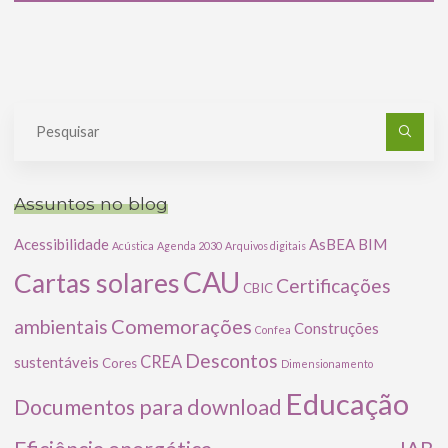
Pe
po
Assuntos no blog
Acessibilidade
AsBEA
BIM
Acústica
Agenda 2030
Arquivos digitais
CAU
Cartas solares
Certificações
CBIC
Comemorações
ambientais
Construções
Confea
Descontos
CREA
sustentáveis
Cores
Dimensionamento
Educação
Documentos para download