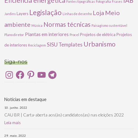
Eficiência energética
IAB
Fontes tipográficas
Fotografia
Frases
Legislação
Meio
Loja
Layers
Jardins
Linhas de desenho
ambiente
Normas técnicas
Música
Paisagismo sustentável
Plantas em interiores
Projetos de elétrica
Projetos
Plano diretor
Procel
Urbanismo
SISU
Templates
de interiores
Reciclagem
Siga-nos
Instagram
Facebook
Pinterest
YouTube
Telegram
Notícias em destaque
10 . junho . 2022
CAU BR | Carta-aberta aos(às) candidatos(as) nas eleições 2022
Leia mais
29 . maio . 2022