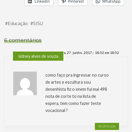
LinkedIn
Pinterest
WhatsApp
#
Educação
#
SISU
6 comentários
terça-feira, 27 . junho . 2017 :: 18:52 em 18:52
sidney alves de souza
como faço pra ingressar no curso
de artes e escultura sou
desenhista fiz o enem fui mal 498
nota de corte to na lista de
espera, tem como fazer teste
vocacional ?
RESPONDA