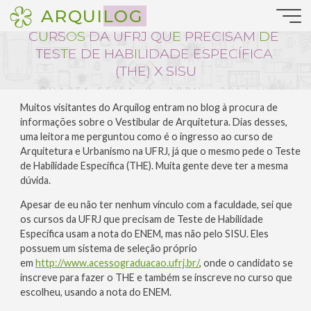
Pular
ARQUILOG
Notícias da Arquitetura
para
C
U
R
S
O
S
D
A
U
F
R
J
Q
U
E
P
R
E
C
I
S
A
M
D
E
o
conteúdo
T
E
S
T
E
D
E
H
A
B
I
L
I
D
A
D
E
E
S
P
E
C
Í
F
I
C
A
(
T
H
E
)
X
S
I
S
U
QUARTA-FEIRA, 9 . ABRIL . 2014 ::
18:21
Muitos visitantes do Arquilog entram no blog à procura de
informações sobre o Vestibular de Arquitetura. Dias desses,
uma leitora me perguntou como é o ingresso ao curso de
Arquitetura e Urbanismo na UFRJ, já que o mesmo pede o Teste
de Habilidade Específica (THE). Muita gente deve ter a mesma
dúvida.
Apesar de eu não ter nenhum vínculo com a faculdade, sei que
os cursos da UFRJ que precisam de Teste de Habilidade
Específica usam a nota do ENEM, mas não pelo SISU. Eles
possuem um sistema de seleção próprio
em
http://www.acessograduacao.ufrj.br/
, onde o candidato se
inscreve para fazer o THE e também se inscreve no curso que
escolheu, usando a nota do ENEM.