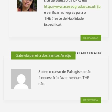
site de seleção da UFRJ em
http://www.acessograduacao.ufrj.br/
e verificar as regras para o
THE (Teste de Habilidade
Específica).
RESPONDA
sexta-feira, 19 . novembro . 2021 :: 13:56 em 13:56
Gabriela pereira dos Santos Araújo
Sobre o curso de Paisagismo não
é necessário fazer nenhum THE
não.
RESPONDA