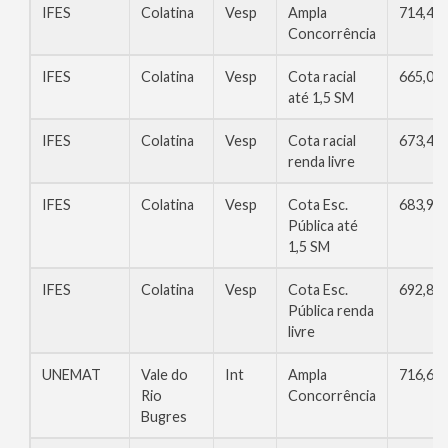
IFES
Colatina
Vesp
Ampla
714,40
Concorrência
IFES
Colatina
Vesp
Cota racial
665,02
até 1,5 SM
IFES
Colatina
Vesp
Cota racial
673,46
renda livre
IFES
Colatina
Vesp
Cota Esc.
683,90
Pública até
1,5 SM
IFES
Colatina
Vesp
Cota Esc.
692,80
Pública renda
livre
UNEMAT
Vale do
Int
Ampla
716,66
Rio
Concorrência
Bugres