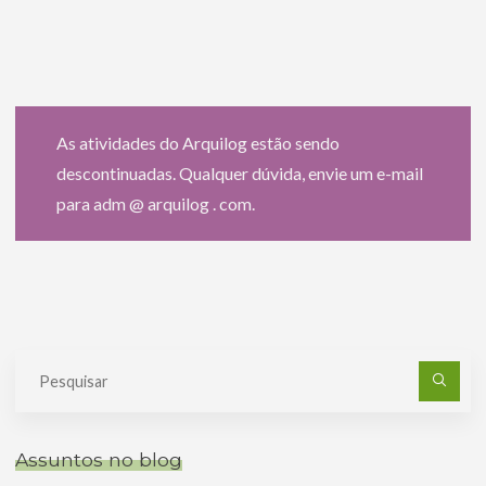
As atividades do Arquilog estão sendo
descontinuadas. Qualquer dúvida, envie um e-mail
para adm @ arquilog . com.
Pe
po
Assuntos no blog