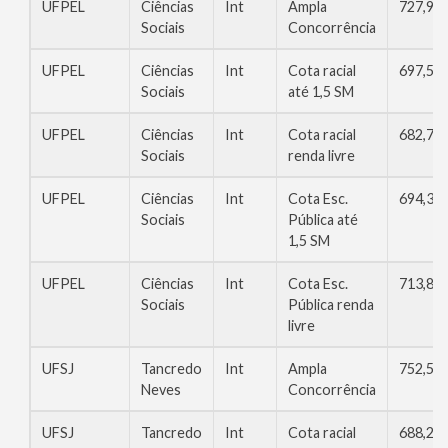
UFPEL
Ciências
Int
Ampla
727,96
Sociais
Concorrência
UFPEL
Ciências
Int
Cota racial
697,50
Sociais
até 1,5 SM
UFPEL
Ciências
Int
Cota racial
682,70
Sociais
renda livre
UFPEL
Ciências
Int
Cota Esc.
694,38
Sociais
Pública até
1,5 SM
UFPEL
Ciências
Int
Cota Esc.
713,86
Sociais
Pública renda
livre
UFSJ
Tancredo
Int
Ampla
752,55
Neves
Concorrência
UFSJ
Tancredo
Int
Cota racial
688,22