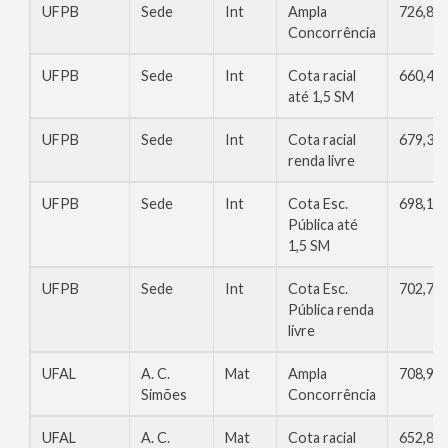
UFPB
Sede
Int
Ampla
726,84
Concorrência
UFPB
Sede
Int
Cota racial
660,44
até 1,5 SM
UFPB
Sede
Int
Cota racial
679,34
renda livre
UFPB
Sede
Int
Cota Esc.
698,16
Pública até
1,5 SM
UFPB
Sede
Int
Cota Esc.
702,72
Pública renda
livre
UFAL
A. C.
Mat
Ampla
708,94
Simões
Concorrência
UFAL
A. C.
Mat
Cota racial
652,88