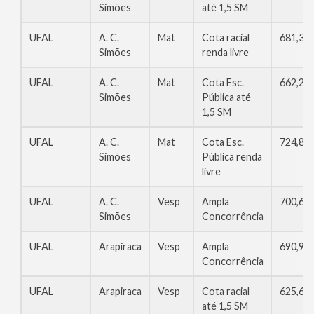
Simões
até 1,5 SM
UFAL
A. C.
Mat
Cota racial
681,30
Simões
renda livre
UFAL
A. C.
Mat
Cota Esc.
662,24
Simões
Pública até
1,5 SM
UFAL
A. C.
Mat
Cota Esc.
724,88
Simões
Pública renda
livre
UFAL
A. C.
Vesp
Ampla
700,62
Simões
Concorrência
UFAL
Arapiraca
Vesp
Ampla
690,96
Concorrência
UFAL
Arapiraca
Vesp
Cota racial
625,64
até 1,5 SM