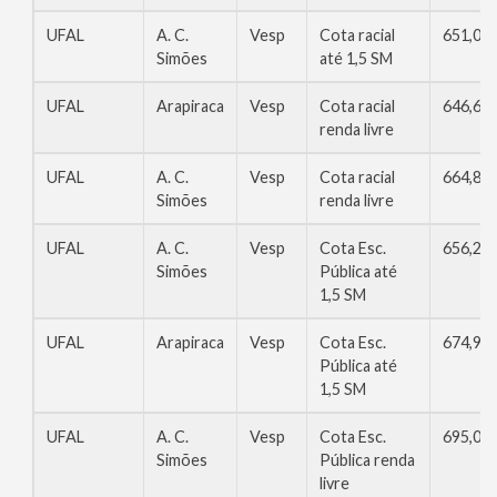
UFAL
A. C.
Vesp
Cota racial
651,04
Simões
até 1,5 SM
UFAL
Arapiraca
Vesp
Cota racial
646,68
renda livre
UFAL
A. C.
Vesp
Cota racial
664,80
Simões
renda livre
UFAL
A. C.
Vesp
Cota Esc.
656,28
Simões
Pública até
1,5 SM
UFAL
Arapiraca
Vesp
Cota Esc.
674,98
Pública até
1,5 SM
UFAL
A. C.
Vesp
Cota Esc.
695,04
Simões
Pública renda
livre