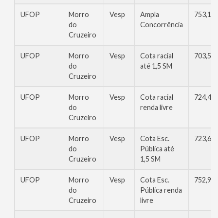
UFOP
Morro
Vesp
Ampla
753,12
do
Concorrência
Cruzeiro
UFOP
Morro
Vesp
Cota racial
703,57
do
até 1,5 SM
Cruzeiro
UFOP
Morro
Vesp
Cota racial
724,42
do
renda livre
Cruzeiro
UFOP
Morro
Vesp
Cota Esc.
723,66
do
Pública até
Cruzeiro
1,5 SM
UFOP
Morro
Vesp
Cota Esc.
752,94
do
Pública renda
Cruzeiro
livre