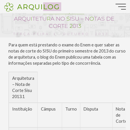
Pular
ARQUILOG
para
Notícias da Arquitetura
o
R
A
R
Q
U
Q
I
T
E
T
U
R
A
N
O
N
S
I
S
U
–
N
O
N
T
A
S
D
S
E
D
conteúdo
O
C
O
R
T
E
2
0
1
3
TERÇA-FEIRA, 1 . OUTUBRO . 2013 ::
20:10
Para quem está prestando o exame do Enem e quer saber as
notas de corte do SISU do primeiro semestre de 2013 do curso
de arquitetura, o blog do Enem publicou uma tabela com as
informações separadas pelo tipo de concorrência.
Arquitetura
– Nota de
Corte Sisu
2013.1
Instituição
Câmpus
Turno
Disputa
Nota
de
Corte