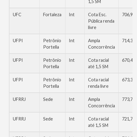
1,5 SM
UFC
Fortaleza
Int
Cota Esc.
706,98
Pública renda
livre
UFPI
Petrônio
Int
Ampla
714,35
Portella
Concorrência
UFPI
Petrônio
Int
Cota racial
670,45
Portella
até 1,5 SM
UFPI
Petrônio
Int
Cota racial
673,32
Portella
renda livre
UFRRJ
Sede
Int
Ampla
773,73
Concorrência
UFRRJ
Sede
Int
Cota racial
721,70
até 1,5 SM