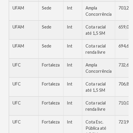
UFAM
Sede
Int
Ampla
703,20
Concorrência
UFAM
Sede
Int
Cota racial
659,01
até 1,5 SM
UFAM
Sede
Int
Cota racial
694,62
renda livre
UFC
Fortaleza
Int
Ampla
732,68
Concorrência
UFC
Fortaleza
Int
Cota racial
706,80
até 1,5 SM
UFC
Fortaleza
Int
Cota racial
710,02
renda livre
UFC
Fortaleza
Int
Cota Esc.
723,92
Pública até