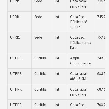
UFRRJ
Sede
Int
Cota racial
736,62
renda livre
UFRRJ
Sede
Int
Cota Esc.
745,92
Pública até
1,5 SM
UFRRJ
Sede
Int
Cota Esc.
759,18
Pública renda
livre
UTFPR
Curitiba
Int
Ampla
748,84
Concorrência
UTFPR
Curitiba
Int
Cota racial
683,54
até 1,5 SM
UTFPR
Curitiba
Int
Cota racial
687,66
renda livre
UTFPR
Curitiba
Int
Cota Esc.
700,26