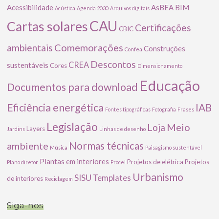
Acessibilidade
AsBEA
BIM
Acústica
Agenda 2030
Arquivos digitais
CAU
Cartas solares
Certificações
CBIC
Comemorações
ambientais
Construções
Confea
Descontos
CREA
sustentáveis
Cores
Dimensionamento
Educação
Documentos para download
Eficiência energética
IAB
Fontes tipográficas
Fotografia
Frases
Legislação
Meio
Loja
Layers
Jardins
Linhas de desenho
ambiente
Normas técnicas
Música
Paisagismo sustentável
Plantas em interiores
Projetos de elétrica
Projetos
Plano diretor
Procel
Urbanismo
SISU
Templates
de interiores
Reciclagem
Siga-nos