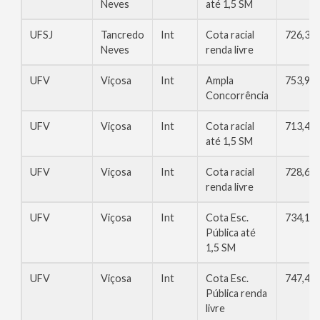
Neves
até 1,5 SM
UFSJ
Tancredo
Int
Cota racial
726,35
Neves
renda livre
UFV
Viçosa
Int
Ampla
753,96
Concorrência
UFV
Viçosa
Int
Cota racial
713,46
até 1,5 SM
UFV
Viçosa
Int
Cota racial
728,62
renda livre
UFV
Viçosa
Int
Cota Esc.
734,14
Pública até
1,5 SM
UFV
Viçosa
Int
Cota Esc.
747,46
Pública renda
livre