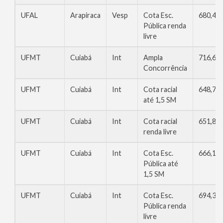
UFAL
Arapiraca
Vesp
Cota Esc.
680,42
Pública renda
livre
UFMT
Cuiabá
Int
Ampla
716,64
Concorrência
UFMT
Cuiabá
Int
Cota racial
648,74
até 1,5 SM
UFMT
Cuiabá
Int
Cota racial
651,86
renda livre
UFMT
Cuiabá
Int
Cota Esc.
666,10
Pública até
1,5 SM
UFMT
Cuiabá
Int
Cota Esc.
694,32
Pública renda
livre