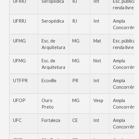
UFRRJ
Seropédica
RJ
Int
Esc. pública,
renda livre
UFRRJ
Seropédica
RJ
Int
Ampla
Concorrênci
UFMG
Esc. de
MG
Mat
Esc. pública,
Arquitetura
renda livre
UFMG
Esc. de
MG
Not
Ampla
Arquitetura
Concorrênci
UTFPR
Ecoville
PR
Int
Ampla
Concorrênci
UFOP
Ouro
MG
Vesp
Ampla
Preto
Concorrênci
UFC
Fortaleza
CE
Int
Ampla
Concorrênci