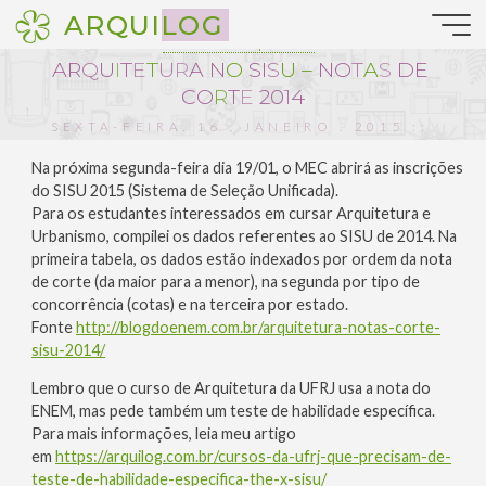
Pular
ARQUILOG
para
Notícias da Arquitetura
o
A
A
R
Q
U
I
T
E
E
T
U
U
R
A
N
O
S
I
S
U
–
N
N
O
T
A
S
S
D
E
conteúdo
C
O
R
T
E
2
0
1
4
SEXTA-FEIRA, 16 . JANEIRO . 2015 ::
19:09
Na próxima segunda-feira dia 19/01, o MEC abrirá as inscrições
do SISU 2015 (Sistema de Seleção Unificada).
Para os estudantes interessados em cursar Arquitetura e
Urbanismo, compilei os dados referentes ao SISU de 2014. Na
primeira tabela, os dados estão indexados por ordem da nota
de corte (da maior para a menor), na segunda por tipo de
concorrência (cotas) e na terceira por estado.
Fonte
http://blogdoenem.com.br/arquitetura-notas-corte-
sisu-2014/
Lembro que o curso de Arquitetura da UFRJ usa a nota do
ENEM, mas pede também um teste de habilidade específica.
Para mais informações, leia meu artigo
em
https://arquilog.com.br/cursos-da-ufrj-que-precisam-de-
teste-de-habilidade-especifica-the-x-sisu/