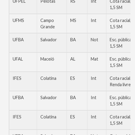
UFPEL
Pelotas
RS
Int
Cota racial,
1,5 SM
UFMS
Campo
MS
Int
Cota racial,
Grande
1,5 SM
UFBA
Salvador
BA
Not
Esc. pública,
1,5 SM
UFAL
Maceió
AL
Mat
Esc. pública,
1,5 SM
IFES
Colatina
ES
Int
Cota racial.
Renda livre
UFBA
Salvador
BA
Int
Esc. pública,
1,5 SM
IFES
Colatina
ES
Int
Cota racial,
1,5 SM