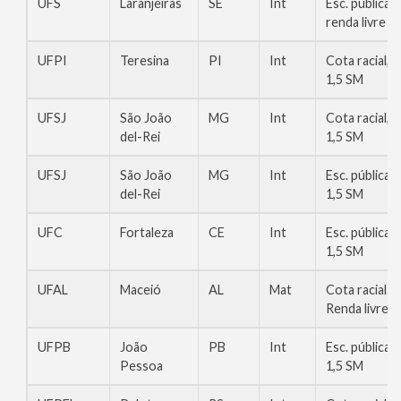
UFS
Laranjeiras
SE
Int
Esc. pública,
renda livre
UFPI
Teresina
PI
Int
Cota racial,
1,5 SM
UFSJ
São João
MG
Int
Cota racial,
del-Rei
1,5 SM
UFSJ
São João
MG
Int
Esc. pública,
del-Rei
1,5 SM
UFC
Fortaleza
CE
Int
Esc. pública,
1,5 SM
UFAL
Maceió
AL
Mat
Cota racial.
Renda livre
UFPB
João
PB
Int
Esc. pública,
Pessoa
1,5 SM