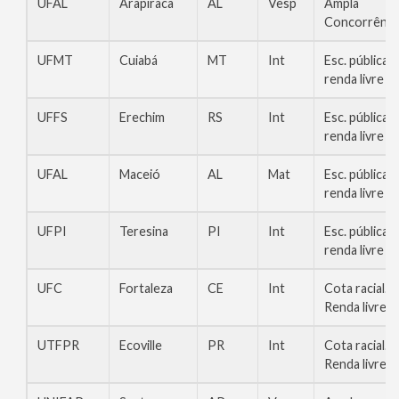
UFAL
Arapiraca
AL
Vesp
Ampla
Concorrênci
UFMT
Cuiabá
MT
Int
Esc. pública,
renda livre
UFFS
Erechim
RS
Int
Esc. pública,
renda livre
UFAL
Maceió
AL
Mat
Esc. pública,
renda livre
UFPI
Teresina
PI
Int
Esc. pública,
renda livre
UFC
Fortaleza
CE
Int
Cota racial.
Renda livre
UTFPR
Ecoville
PR
Int
Cota racial.
Renda livre