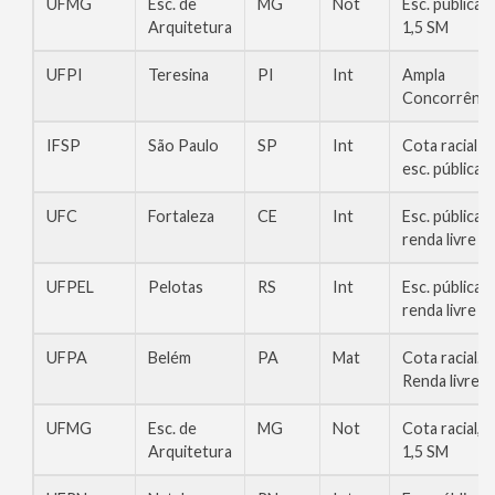
UFMG
Esc. de
MG
Not
Esc. pública,
Arquitetura
1,5 SM
UFPI
Teresina
PI
Int
Ampla
Concorrênci
IFSP
São Paulo
SP
Int
Cota racial
esc. pública
UFC
Fortaleza
CE
Int
Esc. pública,
renda livre
UFPEL
Pelotas
RS
Int
Esc. pública,
renda livre
UFPA
Belém
PA
Mat
Cota racial.
Renda livre
UFMG
Esc. de
MG
Not
Cota racial,
Arquitetura
1,5 SM