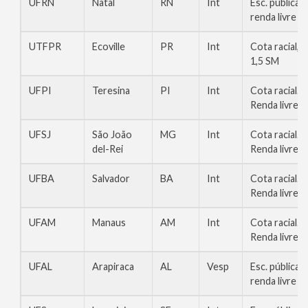
UFRN
Natal
RN
Int
Esc. pública,
renda livre
UTFPR
Ecoville
PR
Int
Cota racial,
1,5 SM
UFPI
Teresina
PI
Int
Cota racial.
Renda livre
UFSJ
São João
MG
Int
Cota racial.
del-Rei
Renda livre
UFBA
Salvador
BA
Int
Cota racial.
Renda livre
UFAM
Manaus
AM
Int
Cota racial.
Renda livre
UFAL
Arapiraca
AL
Vesp
Esc. pública,
renda livre