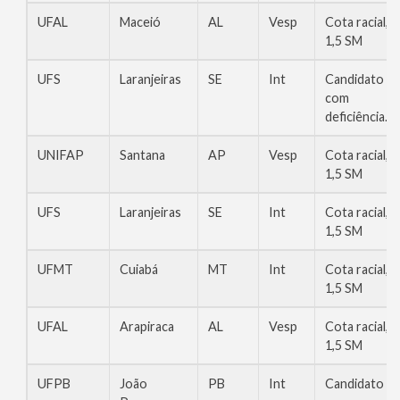
UFAL
Maceió
AL
Vesp
Cota racial,
1,5 SM
UFS
Laranjeiras
SE
Int
Candidato
com
deficiência.
UNIFAP
Santana
AP
Vesp
Cota racial,
1,5 SM
UFS
Laranjeiras
SE
Int
Cota racial,
1,5 SM
UFMT
Cuiabá
MT
Int
Cota racial,
1,5 SM
UFAL
Arapiraca
AL
Vesp
Cota racial,
1,5 SM
UFPB
João
PB
Int
Candidato