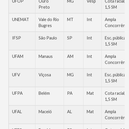
UFOP
Ouro
MG
Vesp
Cota racial,
Preto
1,5 SM
UNEMAT
Vale do Rio
MT
Int
Ampla
Bugres
Concorrênci
IFSP
São Paulo
SP
Int
Esc. pública,
1,5 SM
UFAM
Manaus
AM
Int
Ampla
Concorrênci
UFV
Viçosa
MG
Int
Esc. pública,
1,5 SM
UFPA
Belém
PA
Mat
Cota racial,
1,5 SM
UFAL
Maceió
AL
Mat
Ampla
Concorrênci