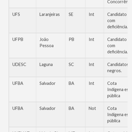
Concorrênci
UFS
Laranjeiras
SE
Int
Candidato
com
deficiência.
UFPB
João
PB
Int
Candidato
Pessoa
com
deficiência.
UDESC
Laguna
SC
Int
Candidatos
negros.
UFBA
Salvador
BA
Int
Cota
Indígena esc.
pública
UFBA
Salvador
BA
Not
Cota
Indígena esc.
pública