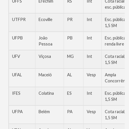
UFFS
Erechim
RS
Int
Cota racial
esc. pública
UTFPR
Ecoville
PR
Int
Esc. pública,
1,5 SM
UFPB
João
PB
Int
Esc. pública,
Pessoa
renda livre
UFV
Viçosa
MG
Int
Cota racial,
1,5 SM
UFAL
Maceió
AL
Vesp
Ampla
Concorrênci
IFES
Colatina
ES
Int
Esc. pública,
1,5 SM
UFPA
Belém
PA
Vesp
Cota racial,
1,5 SM