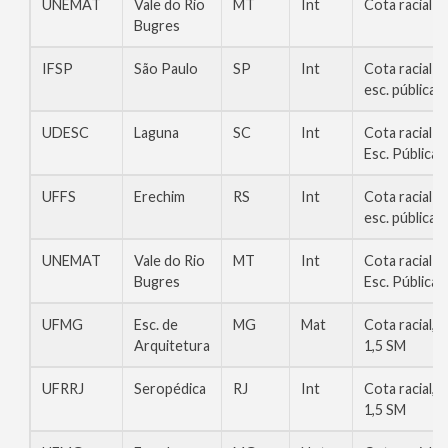
UNEMAT
Vale do Rio
MT
Int
Cota racial
Bugres
IFSP
São Paulo
SP
Int
Cota racial
esc. pública
UDESC
Laguna
SC
Int
Cota racial
Esc. Pública
UFFS
Erechim
RS
Int
Cota racial
esc. pública
UNEMAT
Vale do Rio
MT
Int
Cota racial
Bugres
Esc. Pública
UFMG
Esc. de
MG
Mat
Cota racial,
Arquitetura
1,5 SM
UFRRJ
Seropédica
RJ
Int
Cota racial,
1,5 SM