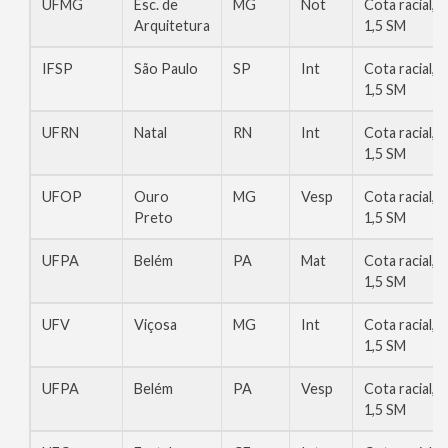
UFMG
Esc. de
MG
Not
Cota racial,
Arquitetura
1,5 SM
IFSP
São Paulo
SP
Int
Cota racial,
1,5 SM
UFRN
Natal
RN
Int
Cota racial,
1,5 SM
UFOP
Ouro
MG
Vesp
Cota racial,
Preto
1,5 SM
UFPA
Belém
PA
Mat
Cota racial,
1,5 SM
UFV
Viçosa
MG
Int
Cota racial,
1,5 SM
UFPA
Belém
PA
Vesp
Cota racial,
1,5 SM