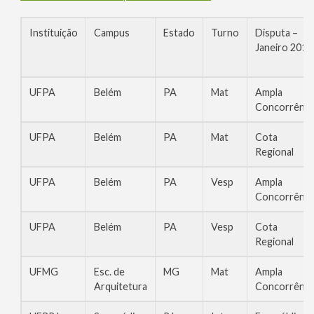
Instituição
Campus
Estado
Turno
Disputa –
Janeiro 2014
UFPA
Belém
PA
Mat
Ampla
Concorrênci
UFPA
Belém
PA
Mat
Cota
Regional
UFPA
Belém
PA
Vesp
Ampla
Concorrênci
UFPA
Belém
PA
Vesp
Cota
Regional
UFMG
Esc. de
MG
Mat
Ampla
Arquitetura
Concorrênci