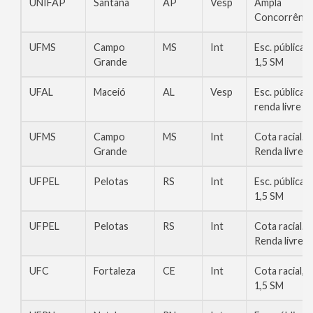
UNIFAP
Santana
AP
Vesp
Ampla
Concorrênci
UFMS
Campo
MS
Int
Esc. pública,
Grande
1,5 SM
UFAL
Maceió
AL
Vesp
Esc. pública,
renda livre
UFMS
Campo
MS
Int
Cota racial.
Grande
Renda livre
UFPEL
Pelotas
RS
Int
Esc. pública,
1,5 SM
UFPEL
Pelotas
RS
Int
Cota racial.
Renda livre
UFC
Fortaleza
CE
Int
Cota racial,
1,5 SM