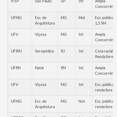
IFSP
São Paulo
SP
Int
Ampla
Concorrênci
UFMG
Esc. de
MG
Mat
Esc. pública,
Arquitetura
1,5 SM
UFV
Viçosa
MG
Int
Ampla
Concorrênci
UFRRJ
Seropédica
RJ
Int
Cota racial.
Renda livre
UFRN
Natal
RN
Int
Ampla
Concorrênci
UFV
Viçosa
MG
Int
Esc. pública,
renda livre
UFMG
Esc. de
MG
Not
Esc. pública,
Arquitetura
renda livre