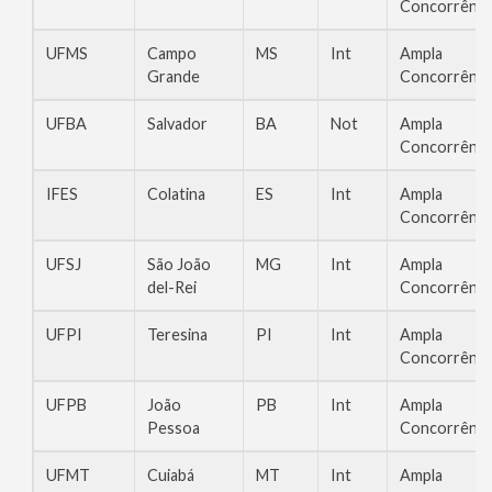
Concorrênci
UFMS
Campo
MS
Int
Ampla
Grande
Concorrênci
UFBA
Salvador
BA
Not
Ampla
Concorrênci
IFES
Colatina
ES
Int
Ampla
Concorrênci
UFSJ
São João
MG
Int
Ampla
del-Rei
Concorrênci
UFPI
Teresina
PI
Int
Ampla
Concorrênci
UFPB
João
PB
Int
Ampla
Pessoa
Concorrênci
UFMT
Cuiabá
MT
Int
Ampla