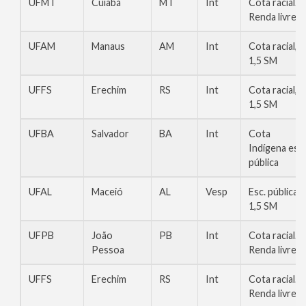
UFMT
Cuiabá
MT
Int
Cota racial.
Renda livre
UFAM
Manaus
AM
Int
Cota racial,
1,5 SM
UFFS
Erechim
RS
Int
Cota racial,
1,5 SM
UFBA
Salvador
BA
Int
Cota
Indígena esc.
pública
UFAL
Maceió
AL
Vesp
Esc. pública,
1,5 SM
UFPB
João
PB
Int
Cota racial.
Pessoa
Renda livre
UFFS
Erechim
RS
Int
Cota racial.
Renda livre