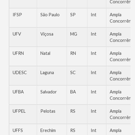
Concorrênci
IFSP
São Paulo
SP
Int
Ampla
Concorrênci
UFV
Viçosa
MG
Int
Ampla
Concorrênci
UFRN
Natal
RN
Int
Ampla
Concorrênci
UDESC
Laguna
SC
Int
Ampla
Concorrênci
UFBA
Salvador
BA
Int
Ampla
Concorrênci
UFPEL
Pelotas
RS
Int
Ampla
Concorrênci
UFFS
Erechim
RS
Int
Ampla