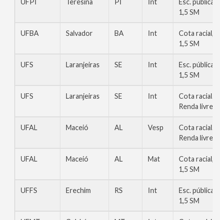
UFPI
Teresina
PI
Int
Esc. pública,
1,5 SM
UFBA
Salvador
BA
Int
Cota racial,
1,5 SM
UFS
Laranjeiras
SE
Int
Esc. pública,
1,5 SM
UFS
Laranjeiras
SE
Int
Cota racial.
Renda livre
UFAL
Maceió
AL
Vesp
Cota racial.
Renda livre
UFAL
Maceió
AL
Mat
Cota racial,
1,5 SM
UFFS
Erechim
RS
Int
Esc. pública,
1,5 SM