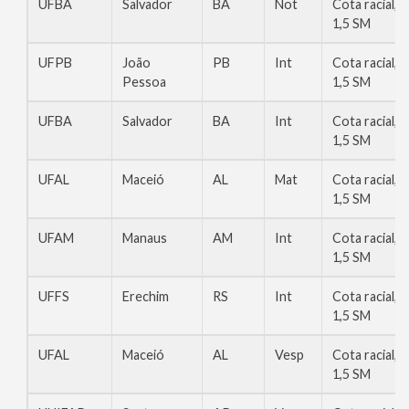
UFBA
Salvador
BA
Not
Cota racial,
1,5 SM
UFPB
João
PB
Int
Cota racial,
Pessoa
1,5 SM
UFBA
Salvador
BA
Int
Cota racial,
1,5 SM
UFAL
Maceió
AL
Mat
Cota racial,
1,5 SM
UFAM
Manaus
AM
Int
Cota racial,
1,5 SM
UFFS
Erechim
RS
Int
Cota racial,
1,5 SM
UFAL
Maceió
AL
Vesp
Cota racial,
1,5 SM