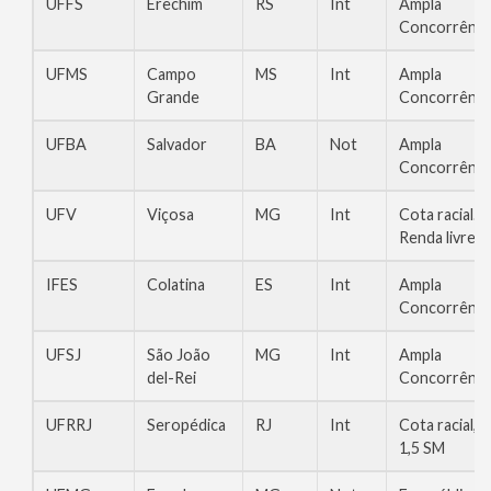
UFFS
Erechim
RS
Int
Ampla
Concorrênci
UFMS
Campo
MS
Int
Ampla
Grande
Concorrênci
UFBA
Salvador
BA
Not
Ampla
Concorrênci
UFV
Viçosa
MG
Int
Cota racial.
Renda livre
IFES
Colatina
ES
Int
Ampla
Concorrênci
UFSJ
São João
MG
Int
Ampla
del-Rei
Concorrênci
UFRRJ
Seropédica
RJ
Int
Cota racial,
1,5 SM