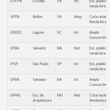
UTFPR
Ecoville
PR
Int
Esc. pública,
renda livre
UFPA
Belém
PA
Vesp
Cota racial.
Renda livre
UDESC
Laguna
SC
Int
Ampla
Concorrênci
UFBA
Salvador
BA
Not
Esc. pública,
renda livre
IFSP
São Paulo
SP
Int
Esc. pública,
renda livre
UFBA
Salvador
BA
Int
Ampla
Concorrênci
UFMG
Esc. de
MG
Mat
Cota racial.
Arquitetura
Renda livre