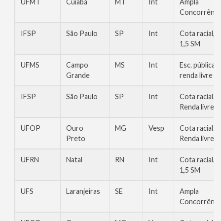
UFMT
Cuiabá
MT
Int
Ampla
Concorrênci
IFSP
São Paulo
SP
Int
Cota racial,
1,5 SM
UFMS
Campo
MS
Int
Esc. pública,
Grande
renda livre
IFSP
São Paulo
SP
Int
Cota racial.
Renda livre
UFOP
Ouro
MG
Vesp
Cota racial.
Preto
Renda livre
UFRN
Natal
RN
Int
Cota racial,
1,5 SM
UFS
Laranjeiras
SE
Int
Ampla
Concorrênci