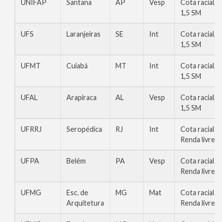
UNIFAP
Santana
AP
Vesp
Cota racial,
1,5 SM
UFS
Laranjeiras
SE
Int
Cota racial,
1,5 SM
UFMT
Cuiabá
MT
Int
Cota racial,
1,5 SM
UFAL
Arapiraca
AL
Vesp
Cota racial,
1,5 SM
UFRRJ
Seropédica
RJ
Int
Cota racial.
Renda livre
UFPA
Belém
PA
Vesp
Cota racial.
Renda livre
UFMG
Esc. de
MG
Mat
Cota racial.
Arquitetura
Renda livre