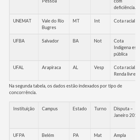
Pessoa
com
deficiência.
UNEMAT
Vale do Rio
MT
Int
Cota racial
Bugres
UFBA
Salvador
BA
Not
Cota
Indígena esc.
pública
UFAL
Arapiraca
AL
Vesp
Cota racial.
Renda livre
Na segunda tabela, os dados estão indexados por tipo de
concorrência.
Instituição
Campus
Estado
Turno
Disputa –
Janeiro 2014
UFPA
Belém
PA
Mat
Ampla