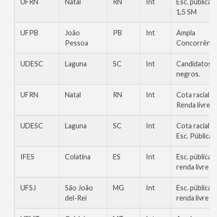
UFRN
Natal
RN
Int
Esc. pública,
1,5 SM
UFPB
João
PB
Int
Ampla
Pessoa
Concorrênci
UDESC
Laguna
SC
Int
Candidatos
negros.
UFRN
Natal
RN
Int
Cota racial.
Renda livre
UDESC
Laguna
SC
Int
Cota racial
Esc. Pública
IFES
Colatina
ES
Int
Esc. pública,
renda livre
UFSJ
São João
MG
Int
Esc. pública,
del-Rei
renda livre