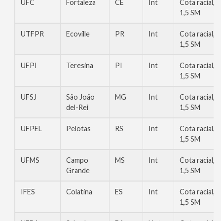
UFC
Fortaleza
CE
Int
Cota racial,
1,5 SM
UTFPR
Ecoville
PR
Int
Cota racial,
1,5 SM
UFPI
Teresina
PI
Int
Cota racial,
1,5 SM
UFSJ
São João
MG
Int
Cota racial,
del-Rei
1,5 SM
UFPEL
Pelotas
RS
Int
Cota racial,
1,5 SM
UFMS
Campo
MS
Int
Cota racial,
Grande
1,5 SM
IFES
Colatina
ES
Int
Cota racial,
1,5 SM