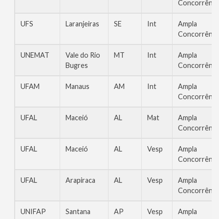
Concorrênci
UFS
Laranjeiras
SE
Int
Ampla
Concorrênci
UNEMAT
Vale do Rio
MT
Int
Ampla
Bugres
Concorrênci
UFAM
Manaus
AM
Int
Ampla
Concorrênci
UFAL
Maceió
AL
Mat
Ampla
Concorrênci
UFAL
Maceió
AL
Vesp
Ampla
Concorrênci
UFAL
Arapiraca
AL
Vesp
Ampla
Concorrênci
UNIFAP
Santana
AP
Vesp
Ampla