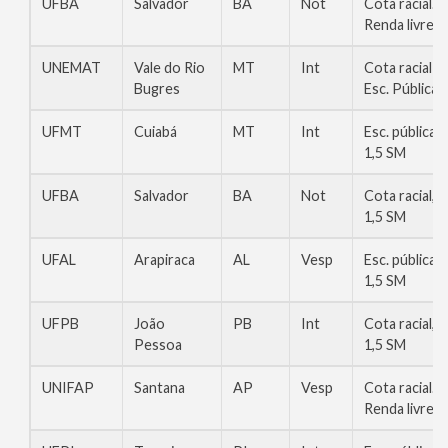
UFBA
Salvador
BA
Not
Cota racial.
Renda livre
UNEMAT
Vale do Rio
MT
Int
Cota racial
Bugres
Esc. Pública
UFMT
Cuiabá
MT
Int
Esc. pública,
1,5 SM
UFBA
Salvador
BA
Not
Cota racial,
1,5 SM
UFAL
Arapiraca
AL
Vesp
Esc. pública,
1,5 SM
UFPB
João
PB
Int
Cota racial,
Pessoa
1,5 SM
UNIFAP
Santana
AP
Vesp
Cota racial.
Renda livre