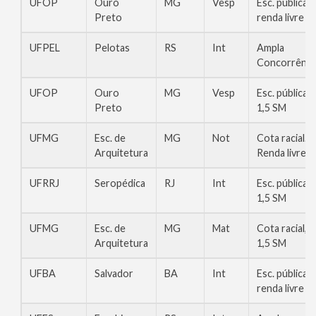
UFOP
Ouro
MG
Vesp
Esc. pública,
Preto
renda livre
UFPEL
Pelotas
RS
Int
Ampla
Concorrênci
UFOP
Ouro
MG
Vesp
Esc. pública,
Preto
1,5 SM
UFMG
Esc. de
MG
Not
Cota racial.
Arquitetura
Renda livre
UFRRJ
Seropédica
RJ
Int
Esc. pública,
1,5 SM
UFMG
Esc. de
MG
Mat
Cota racial,
Arquitetura
1,5 SM
UFBA
Salvador
BA
Int
Esc. pública,
renda livre