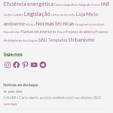
Eficiência energética
IAB
Fontes tipográficas
Fotografia
Frases
Legislação
Meio
Loja
Layers
Jardins
Linhas de desenho
ambiente
Normas técnicas
Música
Paisagismo sustentável
Plantas em interiores
Projetos de elétrica
Projetos
Plano diretor
Procel
Urbanismo
SISU
Templates
de interiores
Reciclagem
Siga-nos
Instagram
Facebook
Pinterest
YouTube
Telegram
Notícias em destaque
10 . junho . 2022
CAU BR | Carta-aberta aos(às) candidatos(as) nas eleições 2022
Leia mais