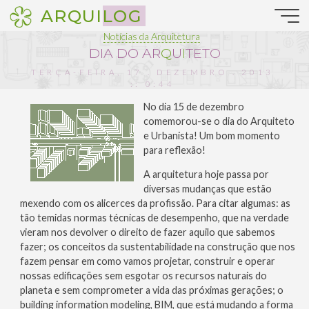
Pular
ARQUILOG
para
o
Notícias da Arquitetura
conteúdo
D
I
A
D
O
A
R
Q
U
I
T
E
T
O
TERÇA-FEIRA, 17 . DEZEMBRO . 2013
:: 0:44
No dia 15 de dezembro
comemorou-se o dia do Arquiteto
e Urbanista! Um bom momento
para reflexão!
A arquitetura hoje passa por
diversas mudanças que estão
mexendo com os alicerces da profissão. Para citar algumas: as
tão temidas normas técnicas de desempenho, que na verdade
vieram nos devolver o direito de fazer aquilo que sabemos
fazer; os conceitos da sustentabilidade na construção que nos
fazem pensar em como vamos projetar, construir e operar
nossas edificações sem esgotar os recursos naturais do
planeta e sem comprometer a vida das próximas gerações; o
building information modeling, BIM, que está mudando a forma