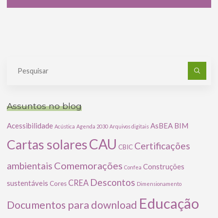
Pe
po
Assuntos no blog
Acessibilidade
AsBEA
BIM
Acústica
Agenda 2030
Arquivos digitais
CAU
Cartas solares
Certificações
CBIC
Comemorações
ambientais
Construções
Confea
Descontos
CREA
sustentáveis
Cores
Dimensionamento
Educação
Documentos para download