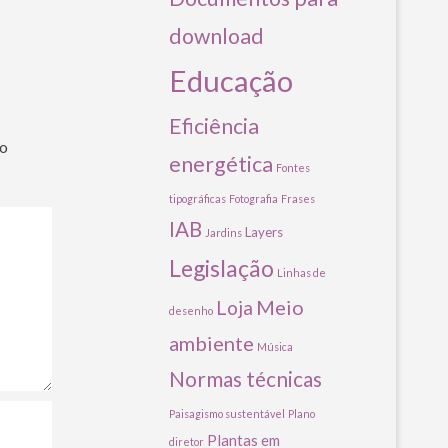
download
Educação
Eficiência
ão
energética
Fontes
tipográficas
Fotografia
Frases
IAB
Layers
Jardins
Legislação
Linhas de
Meio
Loja
desenho
ambiente
Música
Normas técnicas
Paisagismo sustentável
Plano
Plantas em
diretor