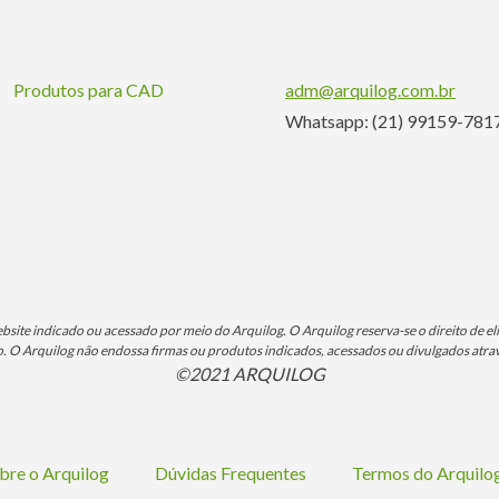
Produtos para CAD
adm@arquilog.com.br
Whatsapp: (21) 99159-781
ite indicado ou acessado por meio do Arquilog. O Arquilog reserva-se o direito de eli
O Arquilog não endossa firmas ou produtos indicados, acessados ou divulgados atrav
©2021 ARQUILOG
bre o Arquilog
Dúvidas Frequentes
Termos do Arquil