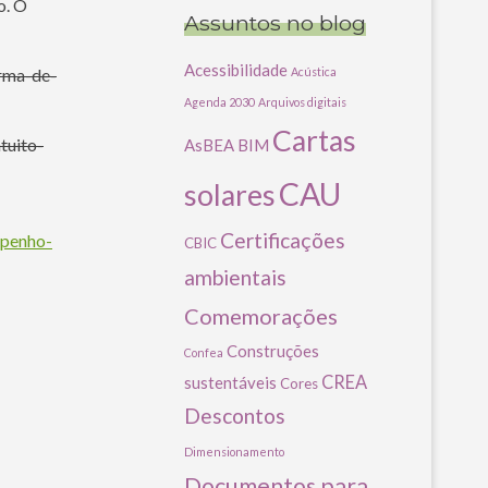
o. O
Assuntos no blog
Acessibilidade
orma-de-
Acústica
Agenda 2030
Arquivos digitais
Cartas
tuito-
AsBEA
BIM
CAU
solares
Certificações
mpenho-
CBIC
ambientais
Comemorações
Construções
Confea
CREA
sustentáveis
Cores
Descontos
Dimensionamento
Documentos para