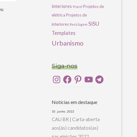
interiores
Projetos de
Procel
eu
elétrica
Projetos de
SISU
interiores
Reciclagem
Templates
Urbanismo
Siga-nos
Instagram
Facebook
Pinterest
YouTube
Telegram
Notícias em destaque
10 . junho . 2022
CAU BR | Carta-aberta
aos(às) candidatos(as)
nas eleições 2022