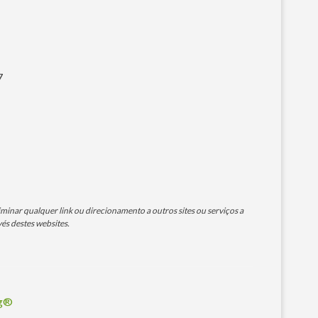
7
minar qualquer link ou direcionamento a outros sites ou serviços a
és destes websites.
og®