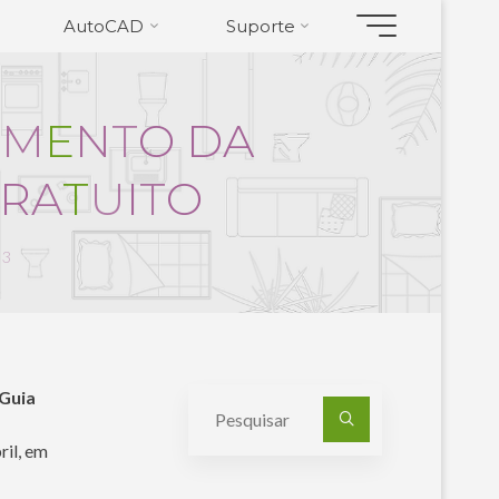
AutoCAD
Suporte
I
M
E
N
T
O
D
A
R
A
T
U
I
T
O
53
Guia
Pesquisa
por:
ril, em