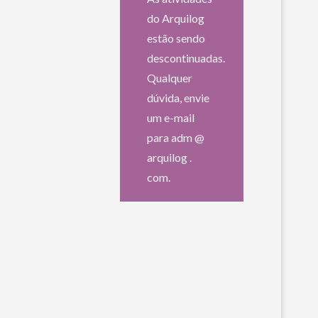
do Arquilog
estão sendo
descontinuadas.
Qualquer
dúvida, envie
um e-mail
para adm @
arquilog .
com.