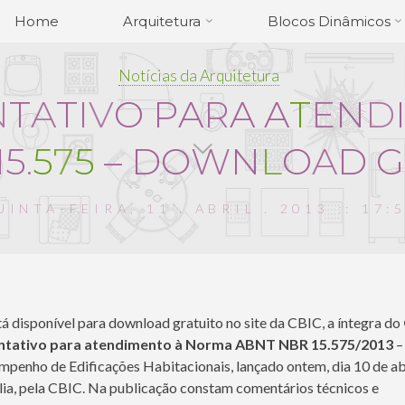
Home
Arquitetura
Blocos Dinâmicos
Notícias da Arquitetura
N
T
A
T
I
V
O
P
A
R
A
A
T
E
N
D
1
5
.
5
7
5
–
D
O
W
N
L
O
A
D
G
UINTA-FEIRA, 11 . ABRIL . 2013 :: 17:
tá disponível para download gratuito no site da CBIC, a íntegra do
ntativo para atendimento à Norma ABNT NBR 15.575/2013
–
penho de Edificações Habitacionais, lançado ontem, dia 10 de ab
lia, pela CBIC. Na publicação constam comentários técnicos e