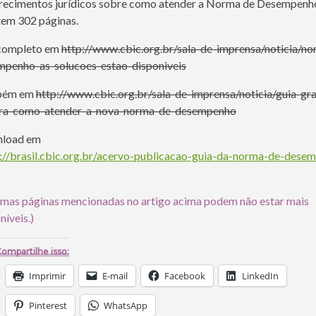
recimentos jurídicos sobre como atender a Norma de Desempenh
tem 302 páginas.
 completo em
http://www.cbic.org.br/sala-de-imprensa/noticia/n
mpenho-as-solucoes-estao-disponiveis
bém em
http://www.cbic.org.br/sala-de-imprensa/noticia/guia-gra
ra-como-atender-a-nova-norma-de-desempenho
load em
://brasil.cbic.org.br/acervo-publicacao-guia-da-norma-de-dese
mas páginas mencionadas no artigo acima podem não estar mais
níveis.)
ompartilhe isso:
Imprimir
E-mail
Facebook
LinkedIn
Pinterest
WhatsApp