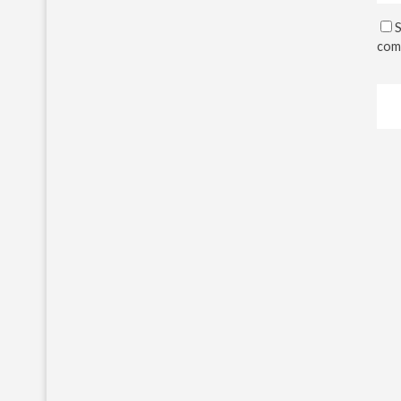
S
com