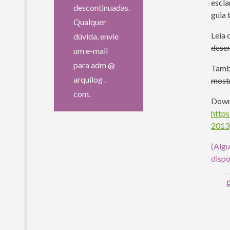
escla
descontinuadas.
guia 
Qualquer
Leia
dúvida, envie
dese
um e-mail
para adm @
Tam
arquilog .
most
com.
Down
https
2013
(Algu
dispo
C