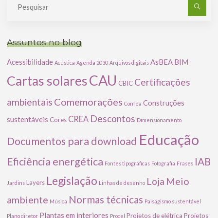
po
Assuntos no blog
Acessibilidade
AsBEA
BIM
Acústica
Agenda 2030
Arquivos digitais
CAU
Cartas solares
Certificações
CBIC
Comemorações
ambientais
Construções
Confea
Descontos
CREA
sustentáveis
Cores
Dimensionamento
Educação
Documentos para download
Eficiência energética
IAB
Fontes tipográficas
Fotografia
Frases
Legislação
Meio
Loja
Layers
Jardins
Linhas de desenho
ambiente
Normas técnicas
Música
Paisagismo sustentável
Plantas em interiores
Projetos de elétrica
Projetos
Plano diretor
Procel