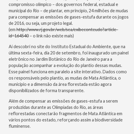
compromisso olímpico – dos governos federal, estadual e
municipal do Rio – de plantar, em princípio, 24 milhões de mudas
para compensar as emissões de gases-estufa durante os jogos
de 2016, ou seja, um projeto legal.
(em
http://www.rj.gov.br/web/sea/exibeconteudo?article-
id=164540
– o link não existe mais)
Aí descobri no site do Instituto Estadual do Ambiente, que na
última sexta-feira, dia 20 de setembro, foi inaugurado um painel
eletrônico no Jardim Botânico do Rio de Janeiro para a
população acompanhar a evolução do plantio dessas mudas.
Esse painel funciona em paralelo a site interativo. Dados como
os responsáveis pelo plantio, as mudas de Mata Atlântica, o
município e a dimensão da área florestada estão agora
disponibilizados de forma transparente.
Além de compensar as emissões de gases-estufa a serem
produzidas durante as Olimpíadas do Rio, as áreas
reflorestadas conectarão fragmentos de Mata Atlântica em
vários pontos do estado, reforçando assim a biodiversidade
fluminense.