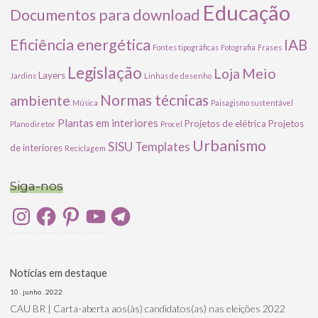
Educação
Documentos para download
Eficiência energética
IAB
Fontes tipográficas
Fotografia
Frases
Legislação
Meio
Loja
Layers
Jardins
Linhas de desenho
ambiente
Normas técnicas
Música
Paisagismo sustentável
Plantas em interiores
Projetos de elétrica
Projetos
Plano diretor
Procel
Urbanismo
SISU
Templates
de interiores
Reciclagem
Siga-nos
Instagram
Facebook
Pinterest
YouTube
Telegram
Notícias em destaque
10 . junho . 2022
CAU BR | Carta-aberta aos(às) candidatos(as) nas eleições 2022