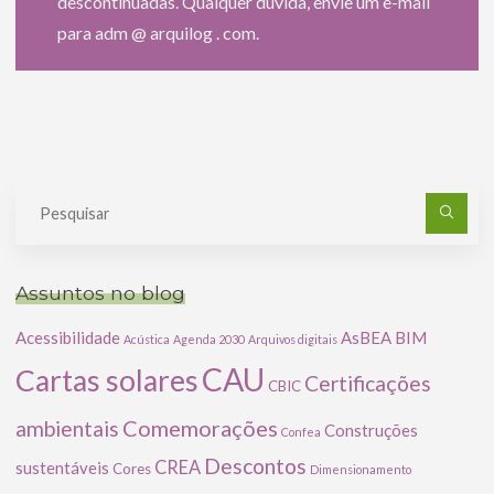
descontinuadas. Qualquer dúvida, envie um e-mail
para adm @ arquilog . com.
Pe
po
Assuntos no blog
Acessibilidade
AsBEA
BIM
Acústica
Agenda 2030
Arquivos digitais
CAU
Cartas solares
Certificações
CBIC
Comemorações
ambientais
Construções
Confea
Descontos
CREA
sustentáveis
Cores
Dimensionamento