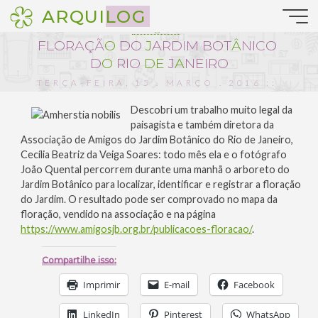
Pular
ARQUILOG
para
Paisagismo
o
F
L
O
R
A
Ç
Ã
O
D
O
J
A
R
D
I
M
B
O
T
Â
N
I
C
O
conteúdo
D
O
R
I
O
D
E
J
A
N
E
I
R
O
TERÇA-FEIRA, 15 . MARÇO . 2016 ::
17:32
Descobri um trabalho muito legal da
paisagista e também diretora da
Associação de Amigos do Jardim Botânico do Rio de Janeiro,
Cecília Beatriz da Veiga Soares: todo mês ela e o fotógrafo
João Quental percorrem durante uma manhã o arboreto do
Jardim Botânico para localizar, identificar e registrar a floração
do Jardim. O resultado pode ser comprovado no mapa da
floração, vendido na associação e na página
https://www.amigosjb.org.br/publicacoes-floracao/
.
Compartilhe isso:
Imprimir
E-mail
Facebook
LinkedIn
Pinterest
WhatsApp