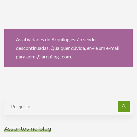
As atividades do Arquilog estão sendo
descontinuadas. Qualquer dúvida, envie um e-mail
para adm @ arquilog . com.
Pe
po
Assuntos no blog