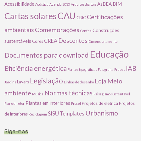
Acessibilidade
AsBEA
BIM
Acústica
Agenda 2030
Arquivos digitais
CAU
Cartas solares
Certificações
CBIC
Comemorações
ambientais
Construções
Confea
Descontos
CREA
sustentáveis
Cores
Dimensionamento
Educação
Documentos para download
Eficiência energética
IAB
Fontes tipográficas
Fotografia
Frases
Legislação
Meio
Loja
Layers
Jardins
Linhas de desenho
ambiente
Normas técnicas
Música
Paisagismo sustentável
Plantas em interiores
Projetos de elétrica
Projetos
Plano diretor
Procel
Urbanismo
SISU
Templates
de interiores
Reciclagem
Siga-nos