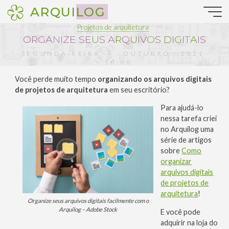
Pular
ARQUILOG
para
o
Projetos de arquitetura
conteúdo
O
R
G
A
N
I
Z
E
S
E
U
S
A
R
Q
U
I
V
O
S
D
I
G
I
T
A
I
S
SEGUNDA-FEIRA, 4 . OUTUBRO . 2021
:: 10:00
Você perde muito tempo
organizando os arquivos digitais
de projetos de arquitetura
em seu escritório?
Para ajudá-lo
nessa tarefa criei
no Arquilog uma
série de artigos
sobre
Como
organizar
arquivos digitais
de projetos de
arquitetura
!
Organize seus arquivos digitais facilmente com o
Arquilog – Adobe Stock
E você pode
adquirir na loja do