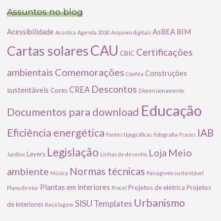
Assuntos no blog
Acessibilidade
AsBEA
BIM
Acústica
Agenda 2030
Arquivos digitais
CAU
Cartas solares
Certificações
CBIC
Comemorações
ambientais
Construções
Confea
Descontos
CREA
sustentáveis
Cores
Dimensionamento
Educação
Documentos para download
Eficiência energética
IAB
Fontes tipográficas
Fotografia
Frases
Legislação
Meio
Loja
Layers
Jardins
Linhas de desenho
ambiente
Normas técnicas
Música
Paisagismo sustentável
Plantas em interiores
Projetos de elétrica
Projetos
Plano diretor
Procel
Urbanismo
SISU
Templates
de interiores
Reciclagem