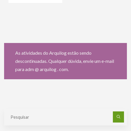
As atividades do Arquilog estão sendo
descontinuadas. Qualquer dúvida, envie um e-mail
para adm @ arquilog . com.
Pe
po