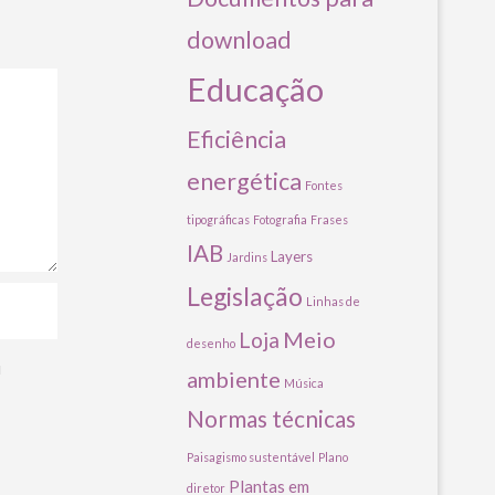
download
Educação
Eficiência
energética
Fontes
tipográficas
Fotografia
Frases
IAB
Layers
Jardins
Legislação
Linhas de
Meio
Loja
desenho
u
ambiente
Música
Normas técnicas
Paisagismo sustentável
Plano
Plantas em
diretor