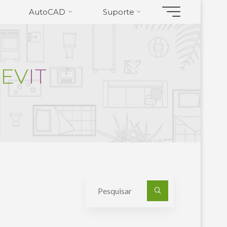
AutoCAD
Suporte
R
E
V
I
T
Pesquisa
por: