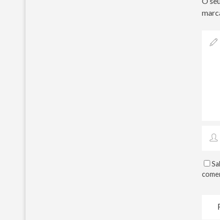
O seu
marc
Sa
comen