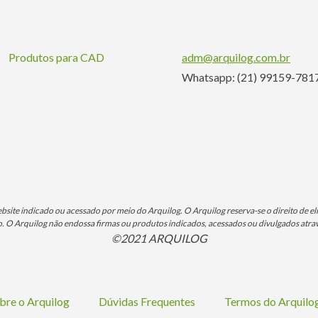
Produtos para CAD
adm@arquilog.com.br
Whatsapp: (21) 99159-781
ite indicado ou acessado por meio do Arquilog. O Arquilog reserva-se o direito de eli
O Arquilog não endossa firmas ou produtos indicados, acessados ou divulgados atrav
©2021 ARQUILOG
bre o Arquilog
Dúvidas Frequentes
Termos do Arquil