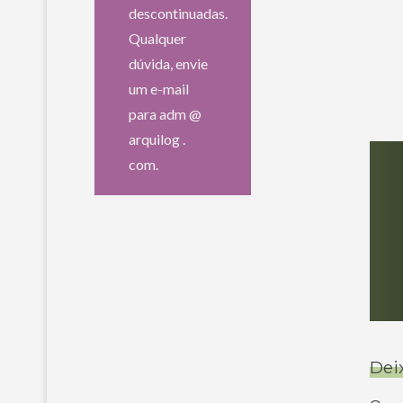
descontinuadas.
Qualquer
dúvida, envie
um e-mail
para adm @
arquilog .
com.
Dei