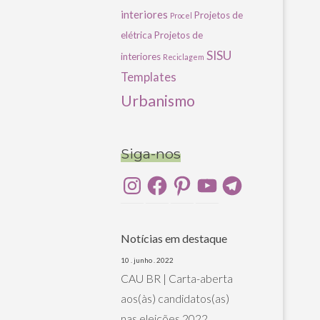
interiores
Projetos de
Procel
elétrica
Projetos de
SISU
interiores
Reciclagem
Templates
Urbanismo
Siga-nos
Instagram
Facebook
Pinterest
YouTube
Telegram
Notícias em destaque
10 . junho . 2022
CAU BR | Carta-aberta
aos(às) candidatos(as)
nas eleições 2022