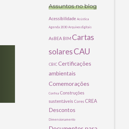
Assuntos no blog
Acessibilidade
Acústica
Agenda 2030
Arquivos digitais
Cartas
AsBEA
BIM
CAU
solares
Certificações
CBIC
ambientais
Comemorações
Construções
Confea
CREA
sustentáveis
Cores
Descontos
Dimensionamento
Documentos para