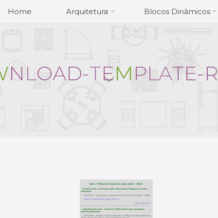
Home
Arquitetura
Blocos Dinâmicos
W
N
L
O
A
D
-
T
E
M
P
L
A
T
E
-