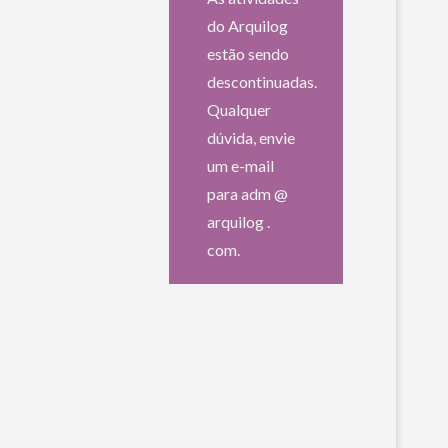
do Arquilog
estão sendo
descontinuadas.
Qualquer
dúvida, envie
um e-mail
para adm @
arquilog .
com.