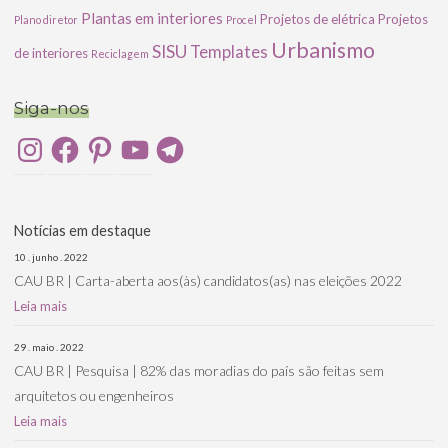
Plantas em interiores
Projetos de elétrica
Projetos
Plano diretor
Procel
Urbanismo
SISU
Templates
de interiores
Reciclagem
Siga-nos
Instagram
Facebook
Pinterest
YouTube
Telegram
Notícias em destaque
10 . junho . 2022
CAU BR | Carta-aberta aos(às) candidatos(as) nas eleições 2022
Leia mais
29 . maio . 2022
CAU BR | Pesquisa | 82% das moradias do país são feitas sem
arquitetos ou engenheiros
Leia mais