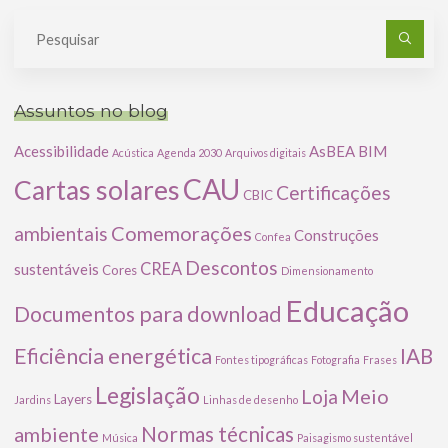
Pe
po
Assuntos no blog
Acessibilidade
AsBEA
BIM
Acústica
Agenda 2030
Arquivos digitais
CAU
Cartas solares
Certificações
CBIC
Comemorações
ambientais
Construções
Confea
Descontos
CREA
sustentáveis
Cores
Dimensionamento
Educação
Documentos para download
Eficiência energética
IAB
Fontes tipográficas
Fotografia
Frases
Legislação
Meio
Loja
Layers
Jardins
Linhas de desenho
ambiente
Normas técnicas
Música
Paisagismo sustentável