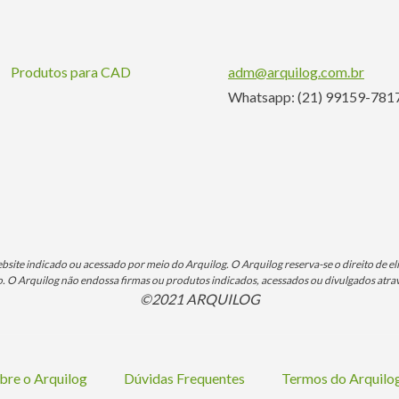
Produtos para CAD
adm@arquilog.com.br
Whatsapp: (21) 99159-781
ite indicado ou acessado por meio do Arquilog. O Arquilog reserva-se o direito de eli
O Arquilog não endossa firmas ou produtos indicados, acessados ou divulgados atrav
©2021 ARQUILOG
bre o Arquilog
Dúvidas Frequentes
Termos do Arquil