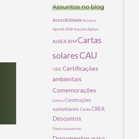
Assuntos no blog
Acessibilidade
Acústica
Agenda 2030
Arquivos digitais
Cartas
AsBEA
BIM
CAU
solares
Certificações
CBIC
ambientais
Comemorações
Construções
Confea
CREA
sustentáveis
Cores
Descontos
Dimensionamento
Documentos para