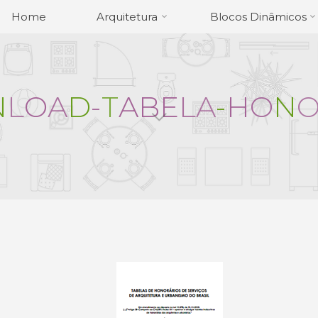
Home
Arquitetura
Blocos Dinâmicos
N
L
O
A
D
-
T
A
B
E
L
A
-
H
O
N