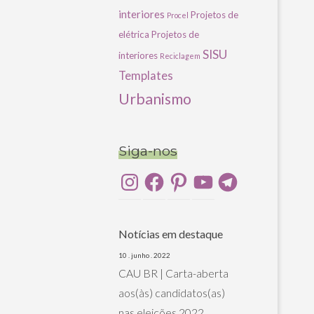
interiores
Projetos de
Procel
elétrica
Projetos de
SISU
interiores
Reciclagem
Templates
Urbanismo
Siga-nos
Instagram
Facebook
Pinterest
YouTube
Telegram
Notícias em destaque
10 . junho . 2022
CAU BR | Carta-aberta
aos(às) candidatos(as)
nas eleições 2022