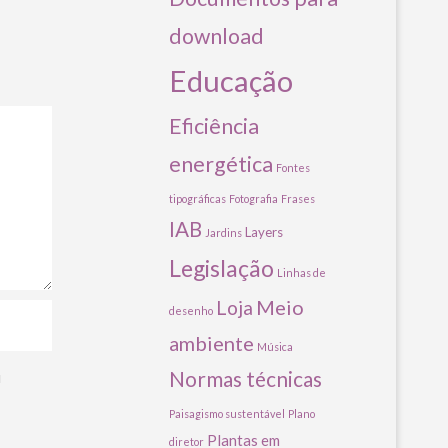
download
Educação
Eficiência
energética
Fontes
tipográficas
Fotografia
Frases
IAB
Layers
Jardins
Legislação
Linhas de
Meio
Loja
desenho
ambiente
Música
Normas técnicas
u
Paisagismo sustentável
Plano
Plantas em
diretor