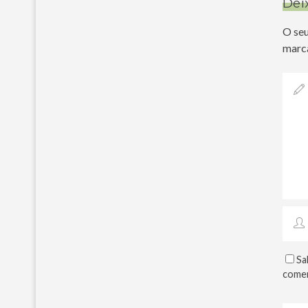
Dei
O seu
marc
Sa
comen