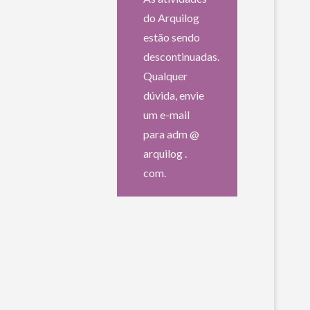
do Arquilog
estão sendo
descontinuadas.
Qualquer
dúvida, envie
um e-mail
para adm @
arquilog .
com.