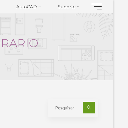
AutoCAD
Suporte
O
R
A
R
I
O
Pesquisa
por: