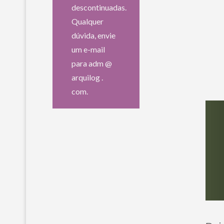
descontinuadas.
Qualquer
dúvida, envie
um e-mail
para adm @
arquilog .
com.