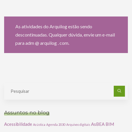
As atividades do Arquilog estão sendo
descontinuadas. Qualquer dúvida, envie um e-mail
para adm @ arquilog . com.
Pe
po
Assuntos no blog
Acessibilidade
AsBEA
BIM
Acústica
Agenda 2030
Arquivos digitais