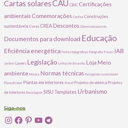
CAU
Cartas solares
Certificações
CBIC
Comemorações
ambientais
Construções
Confea
Descontos
CREA
sustentáveis
Cores
Dimensionamento
Educação
Documentos para download
Eficiência energética
IAB
Fontes tipográficas
Fotografia
Frases
Legislação
Meio
Loja
Layers
Jardins
Linhas de desenho
ambiente
Normas técnicas
Música
Paisagismo sustentável
Plantas em interiores
Projetos de elétrica
Projetos
Plano diretor
Procel
Urbanismo
SISU
Templates
de interiores
Reciclagem
Siga-nos
Instagram
Facebook
Pinterest
YouTube
Telegram