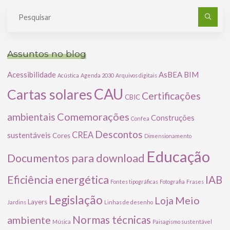
Pe
po
Assuntos no blog
Acessibilidade
AsBEA
BIM
Acústica
Agenda 2030
Arquivos digitais
CAU
Cartas solares
Certificações
CBIC
Comemorações
ambientais
Construções
Confea
Descontos
CREA
sustentáveis
Cores
Dimensionamento
Educação
Documentos para download
Eficiência energética
IAB
Fontes tipográficas
Fotografia
Frases
Legislação
Meio
Loja
Layers
Jardins
Linhas de desenho
ambiente
Normas técnicas
Música
Paisagismo sustentável