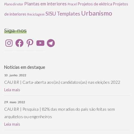
Plantas em interiores
Projetos de elétrica
Projetos
Plano diretor
Procel
Urbanismo
SISU
Templates
de interiores
Reciclagem
Siga-nos
Instagram
Facebook
Pinterest
YouTube
Telegram
Notícias em destaque
10 . junho . 2022
CAU BR | Carta-aberta aos(às) candidatos(as) nas eleições 2022
Leia mais
29 . maio . 2022
CAU BR | Pesquisa | 82% das moradias do país são feitas sem
arquitetos ou engenheiros
Leia mais