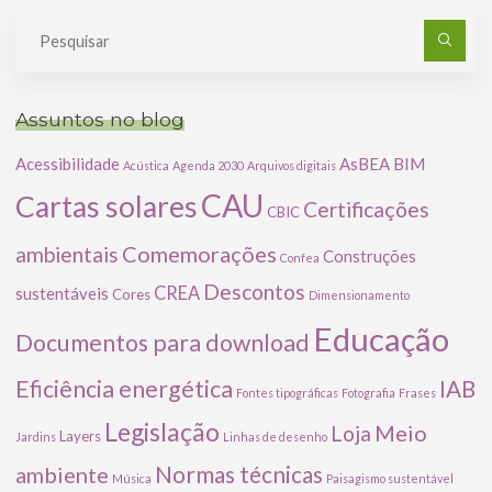
Pe
po
Assuntos no blog
Acessibilidade
AsBEA
BIM
Acústica
Agenda 2030
Arquivos digitais
CAU
Cartas solares
Certificações
CBIC
Comemorações
ambientais
Construções
Confea
Descontos
CREA
sustentáveis
Cores
Dimensionamento
Educação
Documentos para download
Eficiência energética
IAB
Fontes tipográficas
Fotografia
Frases
Legislação
Meio
Loja
Layers
Jardins
Linhas de desenho
ambiente
Normas técnicas
Música
Paisagismo sustentável