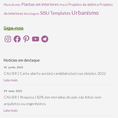
Plantas em interiores
Projetos de elétrica
Projetos
Plano diretor
Procel
Urbanismo
SISU
Templates
de interiores
Reciclagem
Siga-nos
Instagram
Facebook
Pinterest
YouTube
Telegram
Notícias em destaque
10 . junho . 2022
CAU BR | Carta-aberta aos(às) candidatos(as) nas eleições 2022
Leia mais
29 . maio . 2022
CAU BR | Pesquisa | 82% das moradias do país são feitas sem
arquitetos ou engenheiros
Leia mais