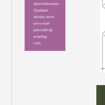
descontinuadas.
Qualquer
dúvida, envie
um e-mail
para adm @
arquilog .
com.