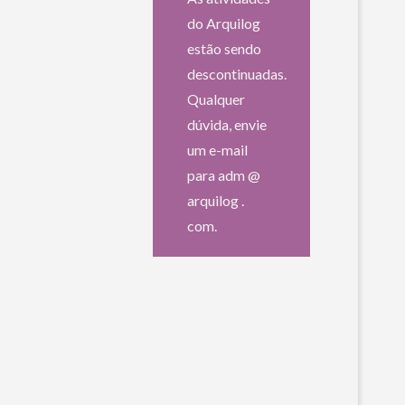
do Arquilog
estão sendo
descontinuadas.
Qualquer
dúvida, envie
um e-mail
para adm @
arquilog .
com.