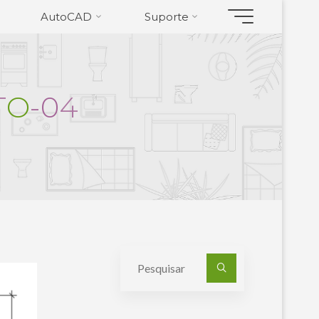
AutoCAD
Suporte
T
O
-
0
4
Pesquisa
por: