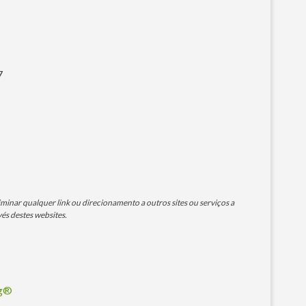
7
minar qualquer link ou direcionamento a outros sites ou serviços a
és destes websites.
og®