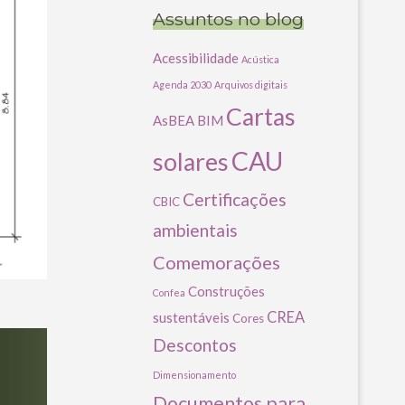
Assuntos no blog
Acessibilidade
Acústica
Agenda 2030
Arquivos digitais
Cartas
AsBEA
BIM
CAU
solares
Certificações
CBIC
ambientais
Comemorações
Construções
Confea
CREA
sustentáveis
Cores
Descontos
Dimensionamento
Documentos para