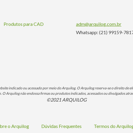
Produtos para CAD
adm@arquilog.com.br
Whatsapp: (21) 99159-781
ite indicado ou acessado por meio do Arquilog. O Arquilog reserva-se o direito de eli
O Arquilog não endossa firmas ou produtos indicados, acessados ou divulgados atrav
©2021 ARQUILOG
bre o Arquilog
Dúvidas Frequentes
Termos do Arquil