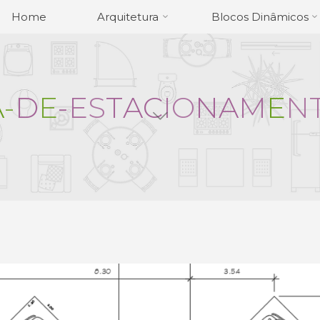
Home
Arquitetura
Blocos Dinâmicos
A
-
D
E
-
E
S
T
A
C
I
O
N
A
M
E
N