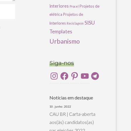
interiores
Projetos de
Procel
elétrica
Projetos de
SISU
interiores
Reciclagem
u
Templates
Urbanismo
Siga-nos
Instagram
Facebook
Pinterest
YouTube
Telegram
Notícias em destaque
10 . junho . 2022
CAU BR | Carta-aberta
aos(às) candidatos(as)
nas eleições 2022