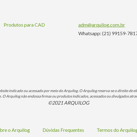
Produtos para CAD
adm@arquilog.com.br
Whatsapp: (21) 99159-781
ite indicado ou acessado por meio do Arquilog. O Arquilog reserva-se o direito de eli
O Arquilog não endossa firmas ou produtos indicados, acessados ou divulgados atrav
©2021 ARQUILOG
bre o Arquilog
Dúvidas Frequentes
Termos do Arquil