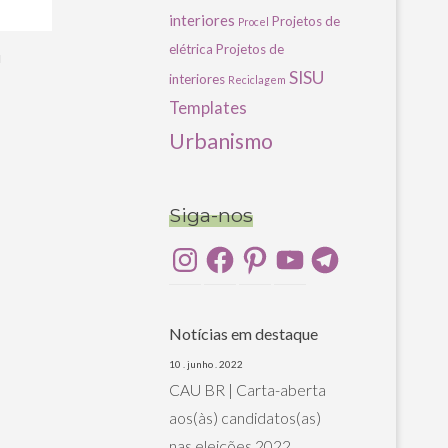
interiores
Projetos de
Procel
elétrica
Projetos de
u
SISU
interiores
Reciclagem
Templates
Urbanismo
Siga-nos
Instagram
Facebook
Pinterest
YouTube
Telegram
Notícias em destaque
10 . junho . 2022
CAU BR | Carta-aberta
aos(às) candidatos(as)
nas eleições 2022