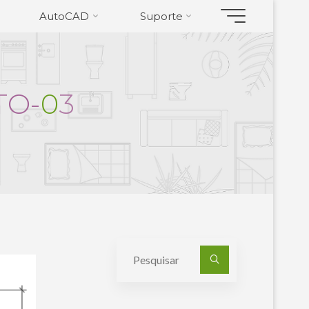
AutoCAD
Suporte
T
O
-
0
3
Pesquisa
por: