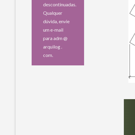
descontinuadas.
Qualquer
dúvida, envie
um e-mail
para adm @
arquilog .
com.