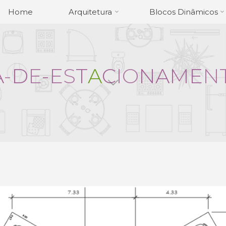
Home
Arquitetura
Blocos Dinâmicos
A
-
D
E
-
E
S
T
A
C
I
O
N
A
M
E
N