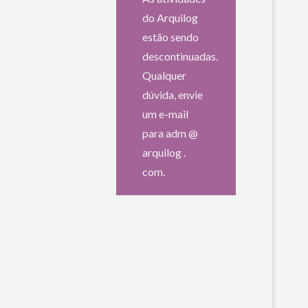
do Arquilog
estão sendo
descontinuadas.
Qualquer
dúvida, envie
um e-mail
para adm @
arquilog .
com.