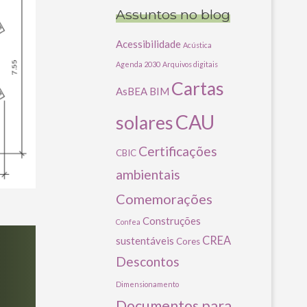
Assuntos no blog
Acessibilidade
Acústica
Agenda 2030
Arquivos digitais
Cartas
AsBEA
BIM
CAU
solares
Certificações
CBIC
ambientais
Comemorações
Construções
Confea
CREA
sustentáveis
Cores
Descontos
Dimensionamento
Documentos para