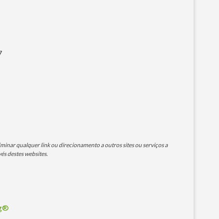
7
minar qualquer link ou direcionamento a outros sites ou serviços a
és destes websites.
og®