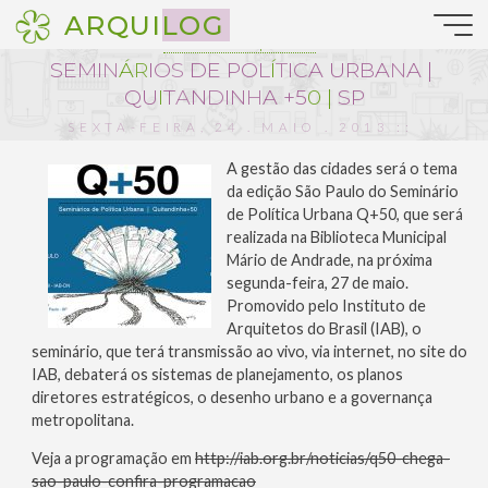
Pular
ARQUILOG
para
Notícias da Arquitetura
o
S
E
M
I
N
Á
R
I
O
S
D
E
P
O
L
Í
T
I
C
A
U
R
B
A
N
A
|
conteúdo
Q
U
I
T
A
N
D
I
N
H
A
+
5
0
|
S
P
SEXTA-FEIRA, 24 . MAIO . 2013 ::
18:38
A gestão das cidades será o tema
da edição São Paulo do Seminário
de Política Urbana Q+50, que será
realizada na Biblioteca Municipal
Mário de Andrade, na próxima
segunda-feira, 27 de maio.
Promovido pelo Instituto de
Arquitetos do Brasil (IAB), o
seminário, que terá transmissão ao vivo, via internet, no site do
IAB, debaterá os sistemas de planejamento, os planos
diretores estratégicos, o desenho urbano e a governança
metropolitana.
Veja a programação em
http://iab.org.br/noticias/q50-chega-
sao-paulo-confira-programacao