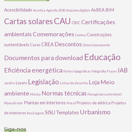
Acessibilidade
AsBEA
BIM
Acústica
Agenda 2030
Arquivos digitais
CAU
Cartas solares
Certificações
CBIC
Comemorações
ambientais
Construções
Confea
Descontos
CREA
sustentáveis
Cores
Dimensionamento
Educação
Documentos para download
Eficiência energética
IAB
Fontes tipográficas
Fotografia
Frases
Legislação
Meio
Loja
Layers
Jardins
Linhas de desenho
ambiente
Normas técnicas
Música
Paisagismo sustentável
Plantas em interiores
Projetos de elétrica
Projetos
Plano diretor
Procel
Urbanismo
SISU
Templates
de interiores
Reciclagem
Siga-nos