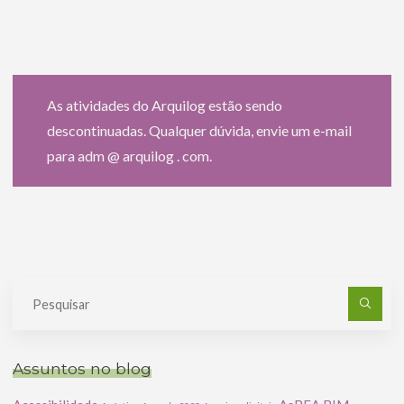
As atividades do Arquilog estão sendo
descontinuadas. Qualquer dúvida, envie um e-mail
para adm @ arquilog . com.
Pe
po
Assuntos no blog