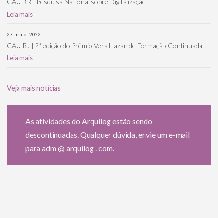
CAU BR | Pesquisa Nacional sobre Digitalização
Leia mais
27 . maio . 2022
CAU RJ | 2ª edição do Prêmio Vera Hazan de Formação Continuada
Leia mais
Veja mais notícias
As atividades do Arquilog estão sendo
descontinuadas. Qualquer dúvida, envie um e-mail
para adm @ arquilog . com.