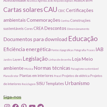
Acessibilidade
AsBEA
BIM
Acústica
Agenda 2030
Arquivos digitais
CAU
Cartas solares
Certificações
CBIC
Comemorações
ambientais
Construções
Confea
Descontos
CREA
sustentáveis
Cores
Dimensionamento
Educação
Documentos para download
Eficiência energética
IAB
Fontes tipográficas
Fotografia
Frases
Legislação
Meio
Loja
Layers
Jardins
Linhas de desenho
ambiente
Normas técnicas
Música
Paisagismo sustentável
Plantas em interiores
Projetos de elétrica
Projetos
Plano diretor
Procel
Urbanismo
SISU
Templates
de interiores
Reciclagem
Siga-nos
Instagram
Facebook
Pinterest
YouTube
Telegram