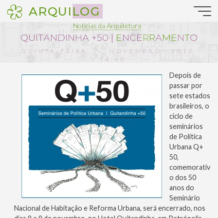
Pular
ARQUILOG
para
o
Notícias da Arquitetura
conteúdo
Q
U
I
T
A
N
D
I
N
H
A
+
5
0
|
E
N
C
E
R
R
A
M
E
N
T
O
QUINTA-FEIRA, 7 . NOVEMBRO . 2013
:: 16:40
Depois de
passar por
sete estados
brasileiros, o
ciclo de
seminários
de Política
Urbana Q+
50,
comemorativ
o dos 50
anos do
Seminário
Nacional de Habitação e Reforma Urbana, será encerrado, nos