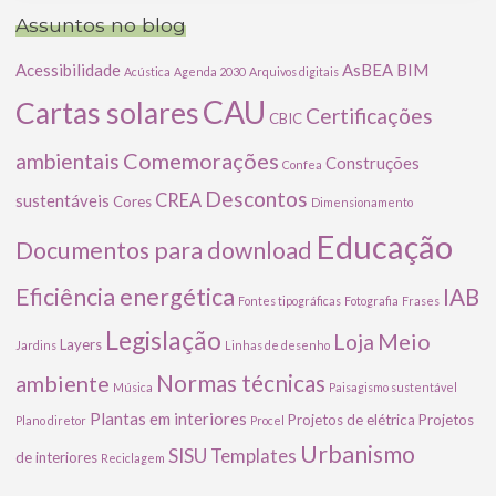
Assuntos no blog
Acessibilidade
AsBEA
BIM
Acústica
Agenda 2030
Arquivos digitais
CAU
Cartas solares
Certificações
CBIC
Comemorações
ambientais
Construções
Confea
Descontos
CREA
sustentáveis
Cores
Dimensionamento
Educação
Documentos para download
Eficiência energética
IAB
Fontes tipográficas
Fotografia
Frases
Legislação
Meio
Loja
Layers
Jardins
Linhas de desenho
ambiente
Normas técnicas
Música
Paisagismo sustentável
Plantas em interiores
Projetos de elétrica
Projetos
Plano diretor
Procel
Urbanismo
SISU
Templates
de interiores
Reciclagem