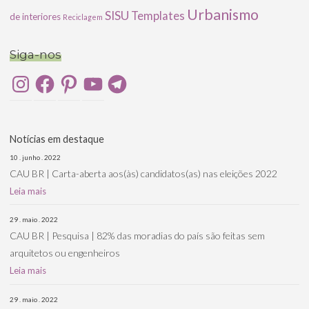
Urbanismo
SISU
Templates
de interiores
Reciclagem
Siga-nos
Instagram
Facebook
Pinterest
YouTube
Telegram
Notícias em destaque
10 . junho . 2022
CAU BR | Carta-aberta aos(às) candidatos(as) nas eleições 2022
Leia mais
29 . maio . 2022
CAU BR | Pesquisa | 82% das moradias do país são feitas sem
arquitetos ou engenheiros
Leia mais
29 . maio . 2022