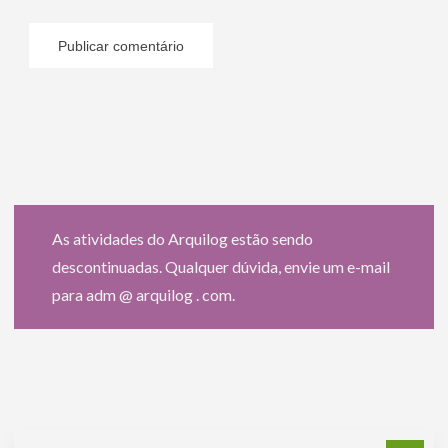
As atividades do Arquilog estão sendo
descontinuadas. Qualquer dúvida, envie um e-mail
para adm @ arquilog . com.
Pe