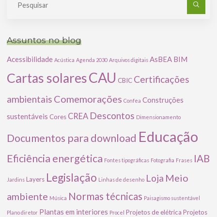
po
Assuntos no blog
Acessibilidade
AsBEA
BIM
Acústica
Agenda 2030
Arquivos digitais
CAU
Cartas solares
Certificações
CBIC
Comemorações
ambientais
Construções
Confea
Descontos
CREA
sustentáveis
Cores
Dimensionamento
Educação
Documentos para download
Eficiência energética
IAB
Fontes tipográficas
Fotografia
Frases
Legislação
Meio
Loja
Layers
Jardins
Linhas de desenho
ambiente
Normas técnicas
Música
Paisagismo sustentável
Plantas em interiores
Projetos de elétrica
Projetos
Plano diretor
Procel